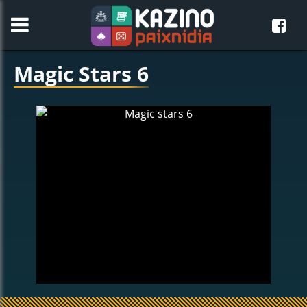
Magic Stars 6