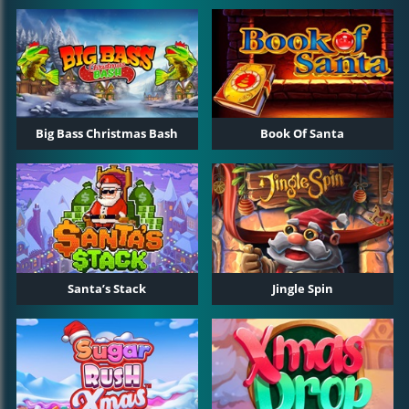
Big Bass Christmas Bash
Book Of Santa
Santa’s Stack
Jingle Spin