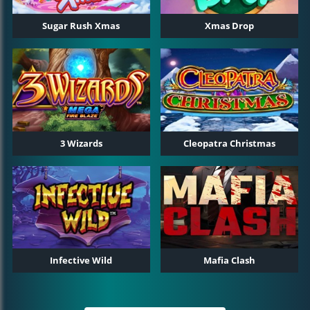
Sugar Rush Xmas
Xmas Drop
3 Wizards
Cleopatra Christmas
Infective Wild
Mafia Clash