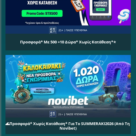
Προσφορά* Με 500 +10 Δώρα* Χωρίς Κατάθεση*⭐
🌊Προσφορά* Χωρίς Κατάθεση* Για Το SUMMERAKI2026 (από Τη 
Novibet)