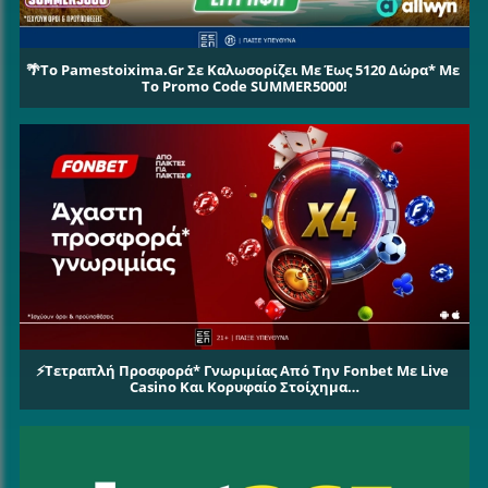
🌴To Pamestoixima.gr Σε Καλωσορίζει Με Έως 5120 Δώρα* Με 
Το Promo Code SUMMER5000!
⚡Τετραπλή Προσφορά* Γνωριμίας Από Την Fonbet Με Live 
Casino Και Κορυφαίο Στοίχημα…