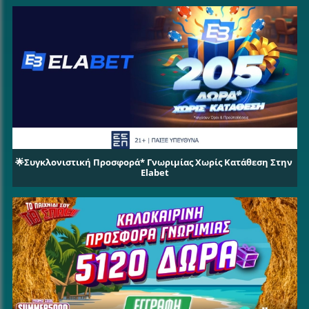
🌟Συγκλονιστική Προσφορά* Γνωριμίας Χωρίς Κατάθεση Στην 
Elabet