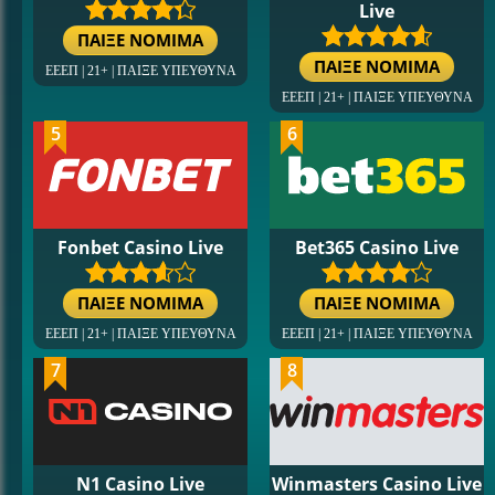
Live
ΠΑΙΞΕ ΝΟΜΙΜΑ
ΠΑΙΞΕ ΝΟΜΙΜΑ
ΕΕΕΠ | 21+ | ΠΑΙΞΕ ΥΠΕΥΘΥΝΑ
ΕΕΕΠ | 21+ | ΠΑΙΞΕ ΥΠΕΥΘΥΝΑ
5
6
Fonbet Casino Live
Bet365 Casino Live
ΠΑΙΞΕ ΝΟΜΙΜΑ
ΠΑΙΞΕ ΝΟΜΙΜΑ
ΕΕΕΠ | 21+ | ΠΑΙΞΕ ΥΠΕΥΘΥΝΑ
ΕΕΕΠ | 21+ | ΠΑΙΞΕ ΥΠΕΥΘΥΝΑ
7
8
N1 Casino Live
Winmasters Casino Live