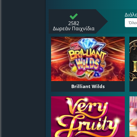
Διάλ
2582
Δωρεάν Παιχνίδια
Brilliant Wilds