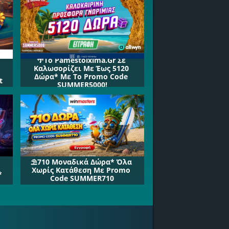
🌴To Pamestoixima.gr Σε 
Καλωσορίζει Με Έως 5120 
Δώρα* Με Το Promo Code 
t
SUMMER5000!
⛱️710 Μοναδικά Δώρα* Όλα 
Χωρίς Κατάθεση Με Promo 
 
Code SUMMER710