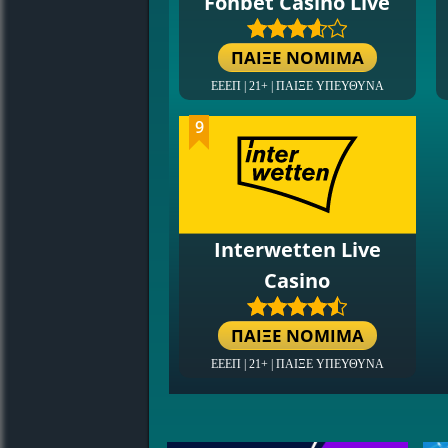
Fonbet Casino Live
ΠΑΙΞΕ ΝΟΜΙΜΑ
ΕΕΕΠ | 21+ | ΠΑΙΞΕ ΥΠΕΥΘΥΝΑ
9
Interwetten Live
Casino
ΠΑΙΞΕ ΝΟΜΙΜΑ
ΕΕΕΠ | 21+ | ΠΑΙΞΕ ΥΠΕΥΘΥΝΑ