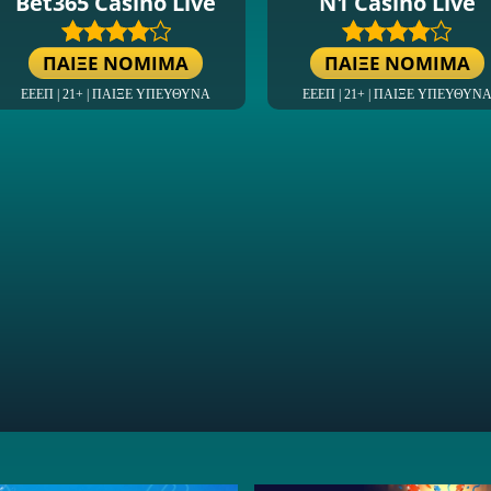
Bet365 Casino Live
N1 Casino Live
ΠΑΙΞΕ ΝΟΜΙΜΑ
ΠΑΙΞΕ ΝΟΜΙΜΑ
ΕΕΕΠ | 21+ | ΠΑΙΞΕ ΥΠΕΥΘΥΝΑ
ΕΕΕΠ | 21+ | ΠΑΙΞΕ ΥΠΕΥΘΥΝ