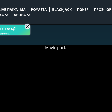
LIVE ΠΑΙΧΝΙΔΙΑ
ΡΟΥΛΕΤΑ
BLACKJACK
ΠΟΚΕΡ
ΠΡΟΣΦΟΡ
ΙΚΑ
ΑΡΘΡΑ
ΙΣ ΕΔΩ🔓
Ε ΥΠΕΥΘΥΝΑ