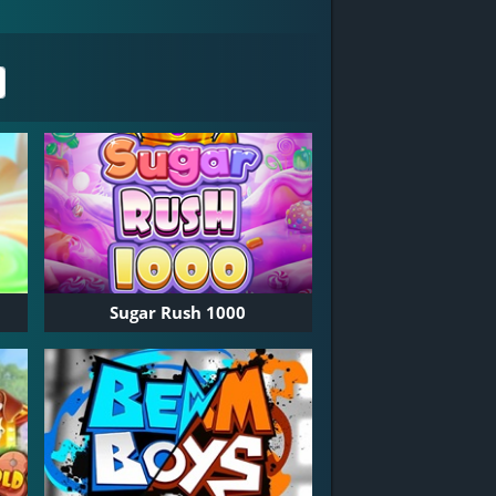
Sugar Rush 1000