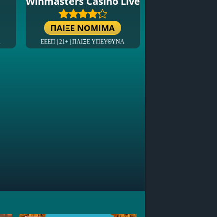
Winmasters Casino Live
ΠΑΙΞΕ ΝΟΜΙΜΑ
Α
ΕΕΕΠ | 21+ | ΠΑΙΞΕ ΥΠΕΥΘΥΝΑ