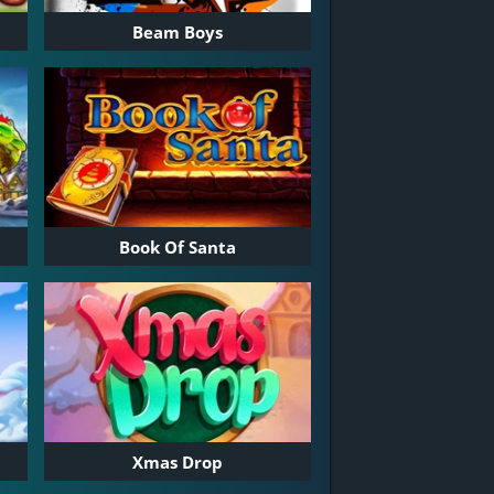
Beam Boys
Book Of Santa
Xmas Drop