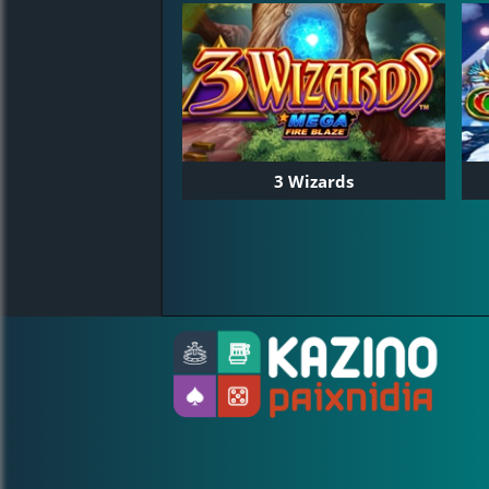
3 Wizards