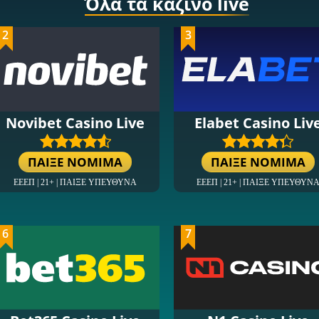
Όλα τα καζίνο live
2
3
Novibet Casino Live
Elabet Casino Liv
ΠΑΙΞΕ ΝΟΜΙΜΑ
ΠΑΙΞΕ ΝΟΜΙΜΑ
ΕΕΕΠ | 21+ | ΠΑΙΞΕ ΥΠΕΥΘΥΝΑ
ΕΕΕΠ | 21+ | ΠΑΙΞΕ ΥΠΕΥΘΥΝ
6
7