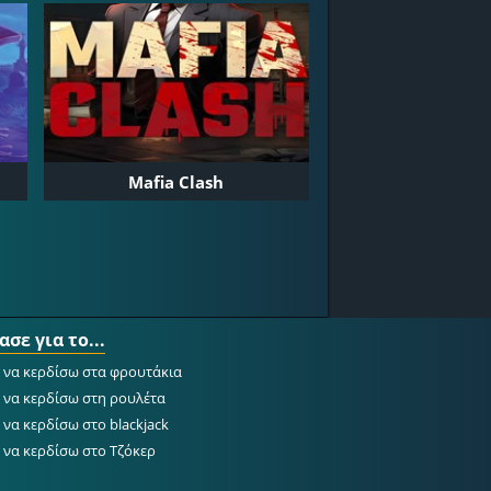
Mafia Clash
ασε για το...
 να κερδίσω στα φρουτάκια
 να κερδίσω στη ρουλέτα
 να κερδίσω στο blackjack
 να κερδίσω στο Τζόκερ