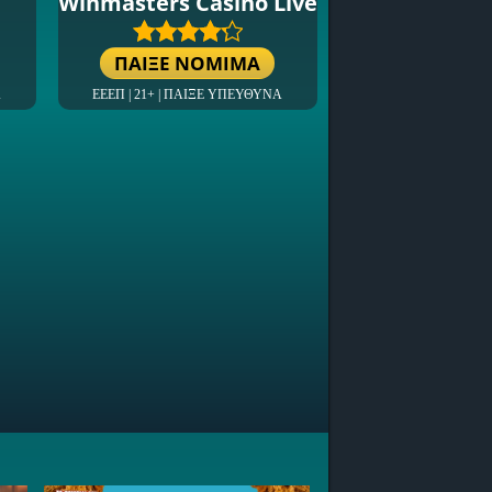
Winmasters Casino Live
ΠΑΙΞΕ ΝΟΜΙΜΑ
Α
ΕΕΕΠ | 21+ | ΠΑΙΞΕ ΥΠΕΥΘΥΝΑ