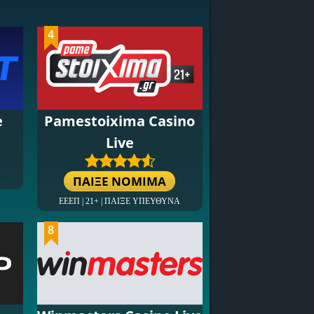
4
e
Pamestoixima Casino
Live
ΠΑΙΞΕ ΝΟΜΙΜΑ
Α
ΕΕΕΠ | 21+ | ΠΑΙΞΕ ΥΠΕΥΘΥΝΑ
8