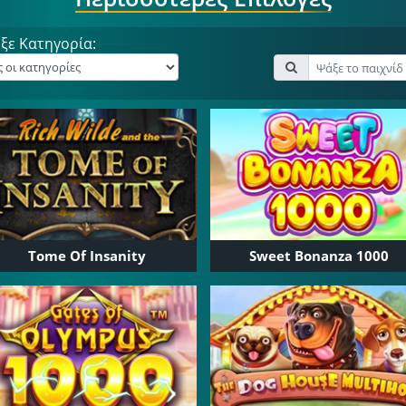
εξε Κατηγορία:
Tome Of Insanity
Sweet Bonanza 1000