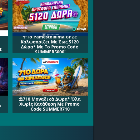
🌴To Pamestoixima.gr Σε 
Καλωσορίζει Με Έως 5120 
Δώρα* Με Το Promo Code 
t
SUMMER5000!
⛱️710 Μοναδικά Δώρα* Όλα 
Χωρίς Κατάθεση Με Promo 
 
Code SUMMER710