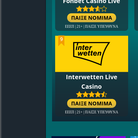
Fonbet Casino Live
ΠΑΙΞΕ ΝΟΜΙΜΑ
ΕΕΕΠ | 21+ | ΠΑΙΞΕ ΥΠΕΥΘΥΝΑ
9
Interwetten Live
Casino
ΠΑΙΞΕ ΝΟΜΙΜΑ
ΕΕΕΠ | 21+ | ΠΑΙΞΕ ΥΠΕΥΘΥΝΑ