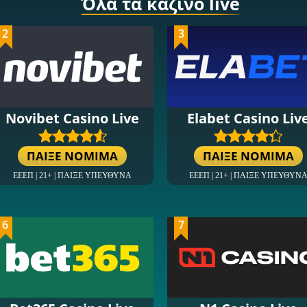
Όλα τα καζίνο live
2
3
Novibet Casino Live
Elabet Casino Liv
ΠΑΙΞΕ ΝΟΜΙΜΑ
ΠΑΙΞΕ ΝΟΜΙΜΑ
ΕΕΕΠ | 21+ | ΠΑΙΞΕ ΥΠΕΥΘΥΝΑ
ΕΕΕΠ | 21+ | ΠΑΙΞΕ ΥΠΕΥΘΥΝ
6
7