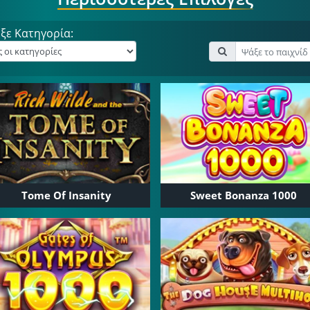
εξε Κατηγορία:
Tome Of Insanity
Sweet Bonanza 1000