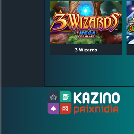
3 Wizards