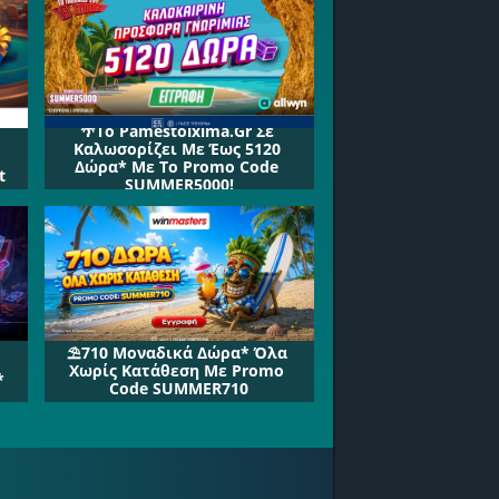
🌴To Pamestoixima.gr Σε 
Καλωσορίζει Με Έως 5120 
Δώρα* Με Το Promo Code 
t
SUMMER5000!
⛱️710 Μοναδικά Δώρα* Όλα 
Χωρίς Κατάθεση Με Promo 
 
Code SUMMER710