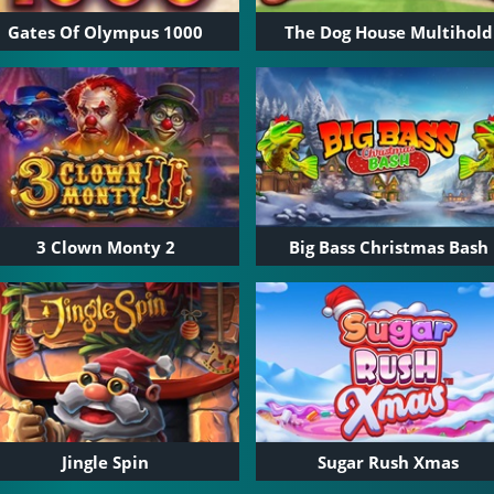
Gates Of Olympus 1000
The Dog House Multihold
3 Clown Monty 2
Big Bass Christmas Bash
Jingle Spin
Sugar Rush Xmas