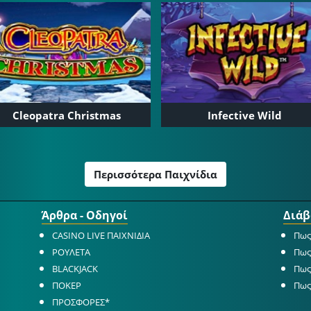
Cleopatra Christmas
Infective Wild
Άρθρα - Οδηγοί
Διάβ
CASINO LIVE ΠΑΙΧΝΙΔΙΑ
Πως
ΡΟΥΛΕΤΑ
Πως
BLACKJACK
Πως
ΠΟΚΕΡ
Πως
ΠΡΟΣΦΟΡΕΣ*