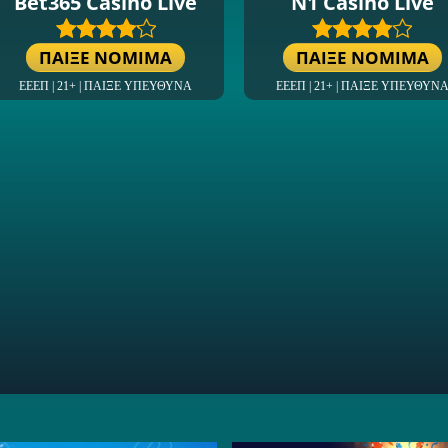
Bet365 Casino Live
N1 Casino Live
ΠΑΙΞΕ ΝΟΜΙΜΑ
ΠΑΙΞΕ ΝΟΜΙΜΑ
ΕΕΕΠ | 21+ | ΠΑΙΞΕ ΥΠΕΥΘΥΝΑ
ΕΕΕΠ | 21+ | ΠΑΙΞΕ ΥΠΕΥΘΥΝ