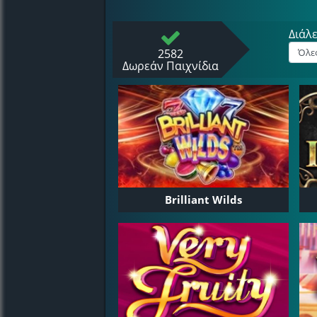
Διάλ
2582
Δωρεάν Παιχνίδια
Brilliant Wilds