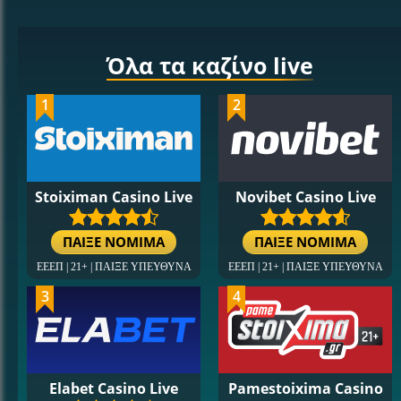
Όλα τα καζίνο live
1
2
Stoiximan Casino Live
Novibet Casino Live
ΠΑΙΞΕ ΝΟΜΙΜΑ
ΠΑΙΞΕ ΝΟΜΙΜΑ
ΕΕΕΠ | 21+ | ΠΑΙΞΕ ΥΠΕΥΘΥΝΑ
ΕΕΕΠ | 21+ | ΠΑΙΞΕ ΥΠΕΥΘΥΝΑ
3
4
Elabet Casino Live
Pamestoixima Casino