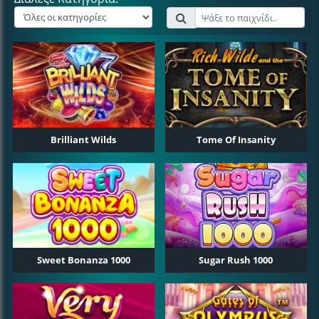
Brilliant Wilds
Tome Of Insanity
Sweet Bonanza 1000
Sugar Rush 1000