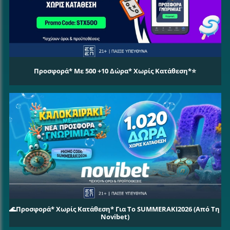
Προσφορά* Με 500 +10 Δώρα* Χωρίς Κατάθεση*⭐
🌊Προσφορά* Χωρίς Κατάθεση* Για Το SUMMERAKI2026 (από Τη 
Novibet)