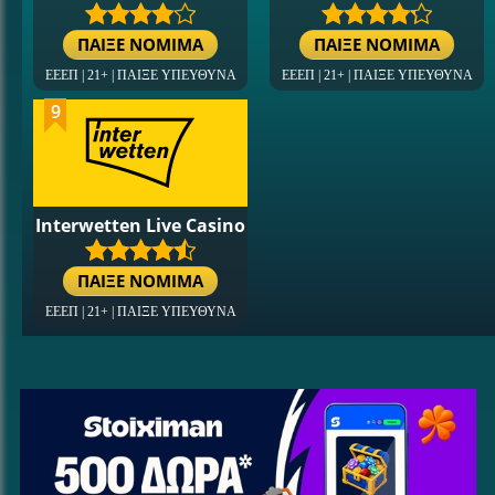
ΠΑΙΞΕ ΝΟΜΙΜΑ
ΠΑΙΞΕ ΝΟΜΙΜΑ
ΕΕΕΠ | 21+ | ΠΑΙΞΕ ΥΠΕΥΘΥΝΑ
ΕΕΕΠ | 21+ | ΠΑΙΞΕ ΥΠΕΥΘΥΝΑ
9
Interwetten Live Casino
ΠΑΙΞΕ ΝΟΜΙΜΑ
ΕΕΕΠ | 21+ | ΠΑΙΞΕ ΥΠΕΥΘΥΝΑ