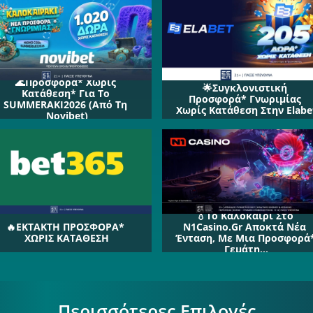
🌊Προσφορά* Χωρίς 
🌟Συγκλονιστική 
Κατάθεση* Για Το 
Προσφορά* Γνωριμίας 
SUMMERAKI2026 (από Τη 
Χωρίς Κατάθεση Στην Elabe
Novibet)
💧Το Καλοκαίρι Στο 
🔥ΕΚΤΑΚΤΗ ΠΡΟΣΦΟΡΑ* 
N1Casino.gr Αποκτά Νέα 
ΧΩΡΙΣ ΚΑΤΑΘΕΣΗ
Ένταση, Με Μια Προσφορά*
Γεμάτη…
Περισσότερες Επιλογές