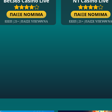
Bet365 Casino Live
N1 Casino Live
ΠΑΙΞΕ ΝΟΜΙΜΑ
ΠΑΙΞΕ ΝΟΜΙΜΑ
ΕΕΕΠ | 21+ | ΠΑΙΞΕ ΥΠΕΥΘΥΝΑ
ΕΕΕΠ | 21+ | ΠΑΙΞΕ ΥΠΕΥΘΥΝ