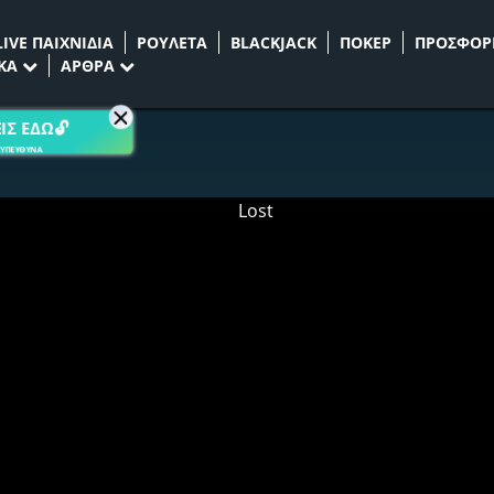
LIVE ΠΑΙΧΝΙΔΙΑ
ΡΟΥΛΕΤΑ
BLACKJACK
ΠΟΚΕΡ
ΠΡΟΣΦΟΡ
ΙΚΑ
ΑΡΘΡΑ
ΙΣ ΕΔΩ🔓
Ε ΥΠΕΥΘΥΝΑ