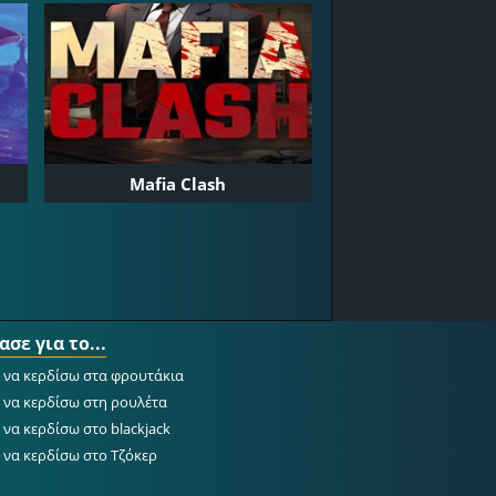
Mafia Clash
ασε για το...
 να κερδίσω στα φρουτάκια
 να κερδίσω στη ρουλέτα
 να κερδίσω στο blackjack
 να κερδίσω στο Τζόκερ