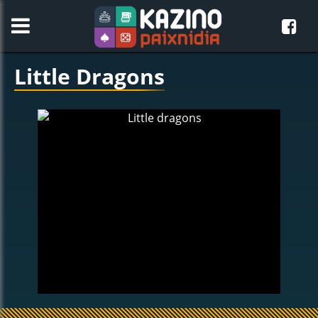
Little Dragons