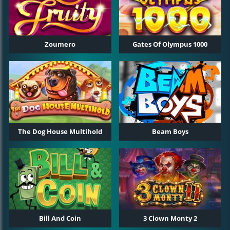
Zoumero
Gates Of Olympus 1000
The Dog House Multihold
Beam Boys
Bill And Coin
3 Clown Monty 2