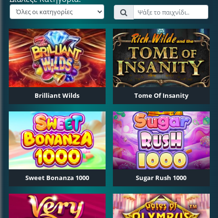
Brilliant Wilds
Tome Of Insanity
Sweet Bonanza 1000
Sugar Rush 1000