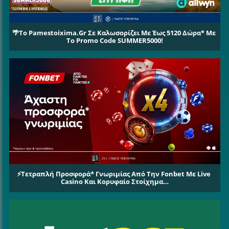
🌴To Pamestoixima.gr Σε Καλωσορίζει Με Έως 5120 Δώρα* Με 
Το Promo Code SUMMER5000!
⚡Τετραπλή Προσφορά* Γνωριμίας Από Την Fonbet Με Live 
Casino Και Κορυφαίο Στοίχημα…