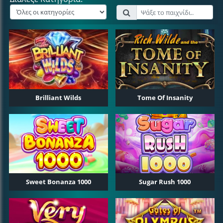
Brilliant Wilds
Tome Of Insanity
Sweet Bonanza 1000
Sugar Rush 1000