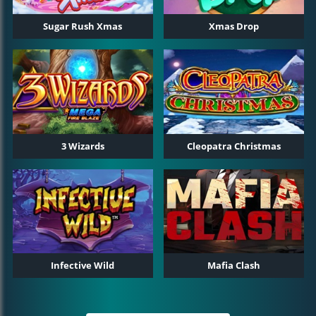
Sugar Rush Xmas
Xmas Drop
3 Wizards
Cleopatra Christmas
Infective Wild
Mafia Clash