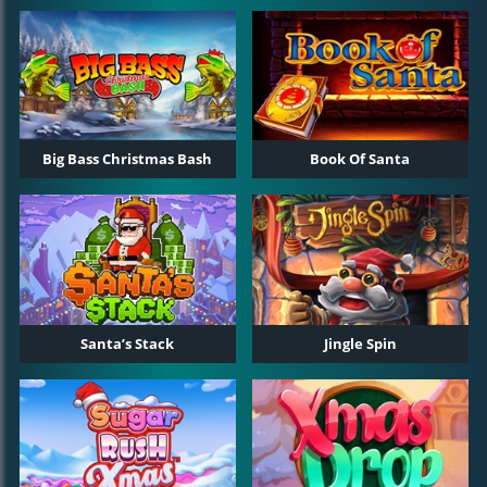
Big Bass Christmas Bash
Book Of Santa
Santa’s Stack
Jingle Spin