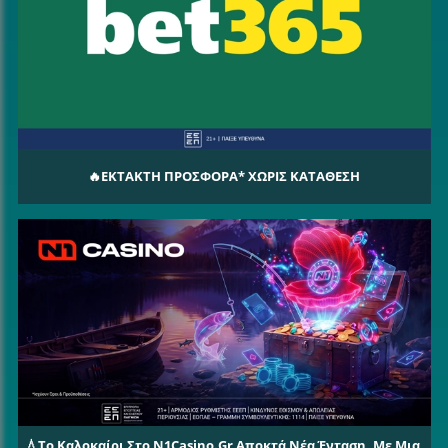
🔥ΕΚΤΑΚΤΗ ΠΡΟΣΦΟΡΑ* ΧΩΡΙΣ ΚΑΤΑΘΕΣΗ
💧Το Καλοκαίρι Στο N1Casino.gr Αποκτά Νέα Ένταση, Με Μια 