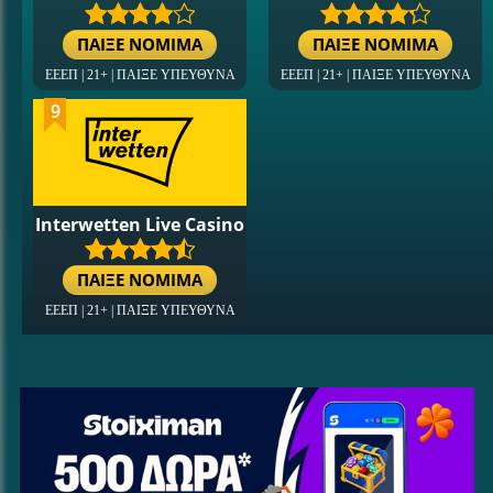
ΠΑΙΞΕ ΝΟΜΙΜΑ
ΠΑΙΞΕ ΝΟΜΙΜΑ
ΕΕΕΠ | 21+ | ΠΑΙΞΕ ΥΠΕΥΘΥΝΑ
ΕΕΕΠ | 21+ | ΠΑΙΞΕ ΥΠΕΥΘΥΝΑ
9
Interwetten Live Casino
ΠΑΙΞΕ ΝΟΜΙΜΑ
ΕΕΕΠ | 21+ | ΠΑΙΞΕ ΥΠΕΥΘΥΝΑ