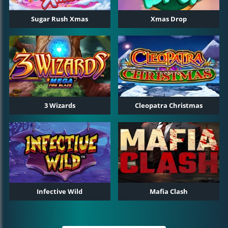
Sugar Rush Xmas
Xmas Drop
3 Wizards
Cleopatra Christmas
Infective Wild
Mafia Clash