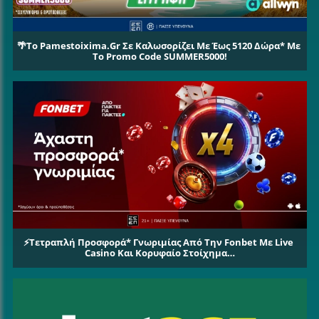
🌴To Pamestoixima.gr Σε Καλωσορίζει Με Έως 5120 Δώρα* Με 
Το Promo Code SUMMER5000!
⚡Τετραπλή Προσφορά* Γνωριμίας Από Την Fonbet Με Live 
Casino Και Κορυφαίο Στοίχημα…