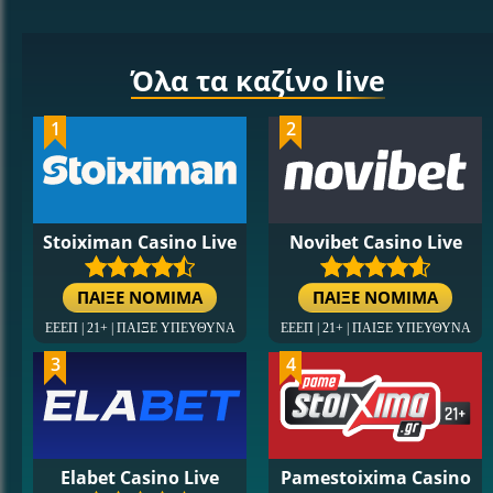
Όλα τα καζίνο live
1
2
Stoiximan Casino Live
Novibet Casino Live
ΠΑΙΞΕ ΝΟΜΙΜΑ
ΠΑΙΞΕ ΝΟΜΙΜΑ
ΕΕΕΠ | 21+ | ΠΑΙΞΕ ΥΠΕΥΘΥΝΑ
ΕΕΕΠ | 21+ | ΠΑΙΞΕ ΥΠΕΥΘΥΝΑ
3
4
Elabet Casino Live
Pamestoixima Casino