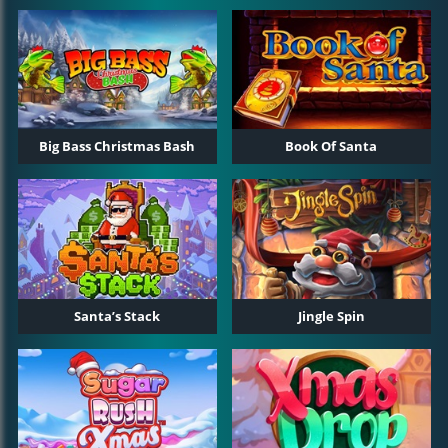
Big Bass Christmas Bash
Book Of Santa
Santa’s Stack
Jingle Spin