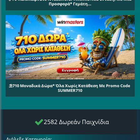
Προσφορά* Γεμάτη…
⛱️710 Μοναδικά Δώρα* Όλα Χωρίς Κατάθεση Με Promo Code 
SUMMER710
2582
Δωρεάν Παιχνίδια
Διάλεξε Κατηγορία: