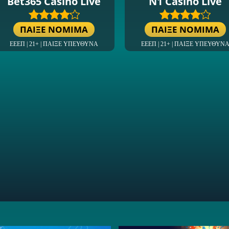
Bet365 Casino Live
N1 Casino Live
ΠΑΙΞΕ ΝΟΜΙΜΑ
ΠΑΙΞΕ ΝΟΜΙΜΑ
ΕΕΕΠ | 21+ | ΠΑΙΞΕ ΥΠΕΥΘΥΝΑ
ΕΕΕΠ | 21+ | ΠΑΙΞΕ ΥΠΕΥΘΥΝ