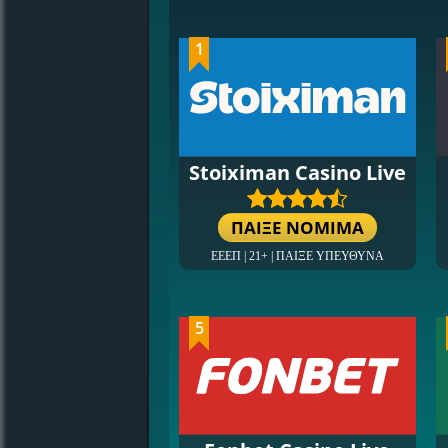
1
Stoiximan Casino Live
ΠΑΙΞΕ ΝΟΜΙΜΑ
ΕΕΕΠ | 21+ | ΠΑΙΞΕ ΥΠΕΥΘΥΝΑ
5