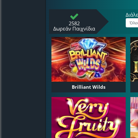
Διάλ
2582
Δωρεάν Παιχνίδια
Brilliant Wilds