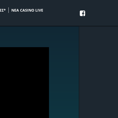
ΕΣ*
ΝΕΑ CASINO LIVE