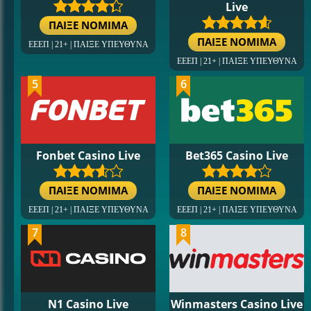
Live
ΠΑΙΞΕ ΝΟΜΙΜΑ
ΠΑΙΞΕ ΝΟΜΙΜΑ
ΕΕΕΠ | 21+ | ΠΑΙΞΕ ΥΠΕΥΘΥΝΑ
ΕΕΕΠ | 21+ | ΠΑΙΞΕ ΥΠΕΥΘΥΝΑ
5
6
Fonbet Casino Live
Bet365 Casino Live
ΠΑΙΞΕ ΝΟΜΙΜΑ
ΠΑΙΞΕ ΝΟΜΙΜΑ
ΕΕΕΠ | 21+ | ΠΑΙΞΕ ΥΠΕΥΘΥΝΑ
ΕΕΕΠ | 21+ | ΠΑΙΞΕ ΥΠΕΥΘΥΝΑ
7
8
N1 Casino Live
Winmasters Casino Live