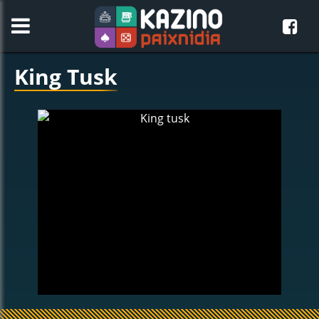
King Tusk