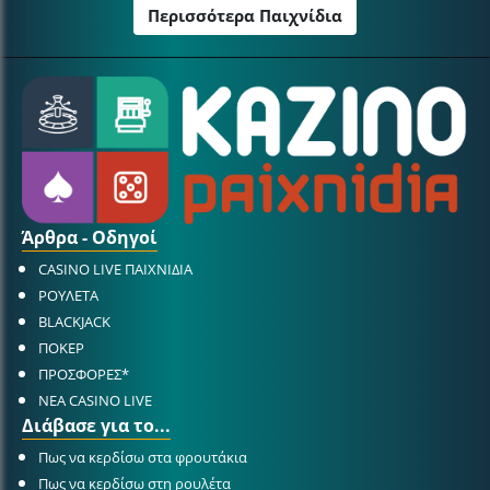
Άρθρα - Οδηγοί
CASINO LIVE ΠΑΙΧΝΙΔΙΑ
ΡΟΥΛΕΤΑ
BLACKJACK
ΠΟΚΕΡ
ΠΡΟΣΦΟΡΕΣ*
ΝΕΑ CASINO LIVE
Διάβασε για το...
Πως να κερδίσω στα φρουτάκια
Πως να κερδίσω στη ρουλέτα