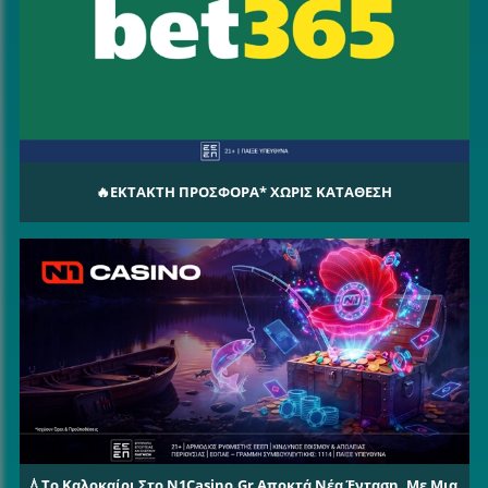
🔥ΕΚΤΑΚΤΗ ΠΡΟΣΦΟΡΑ* ΧΩΡΙΣ ΚΑΤΑΘΕΣΗ
💧Το Καλοκαίρι Στο N1Casino.gr Αποκτά Νέα Ένταση, Με Μια 