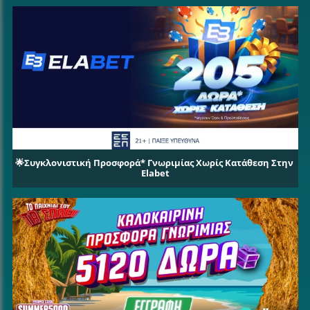
🌟Συγκλονιστική Προσφορά* Γνωριμίας Χωρίς Κατάθεση Στην 
Elabet