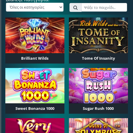
Brilliant Wilds
Tome Of Insanity
Sweet Bonanza 1000
Sugar Rush 1000