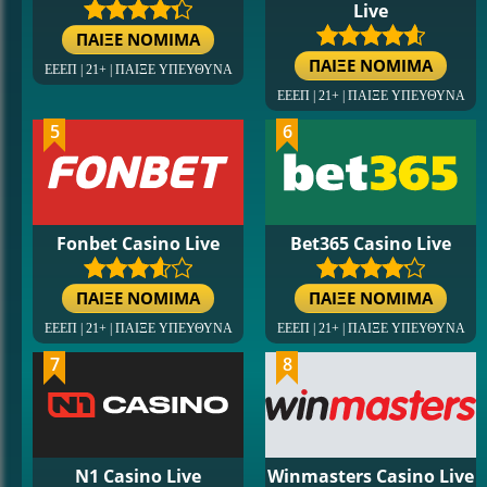
Live
ΠΑΙΞΕ ΝΟΜΙΜΑ
ΠΑΙΞΕ ΝΟΜΙΜΑ
ΕΕΕΠ | 21+ | ΠΑΙΞΕ ΥΠΕΥΘΥΝΑ
ΕΕΕΠ | 21+ | ΠΑΙΞΕ ΥΠΕΥΘΥΝΑ
5
6
Fonbet Casino Live
Bet365 Casino Live
ΠΑΙΞΕ ΝΟΜΙΜΑ
ΠΑΙΞΕ ΝΟΜΙΜΑ
ΕΕΕΠ | 21+ | ΠΑΙΞΕ ΥΠΕΥΘΥΝΑ
ΕΕΕΠ | 21+ | ΠΑΙΞΕ ΥΠΕΥΘΥΝΑ
7
8
N1 Casino Live
Winmasters Casino Live