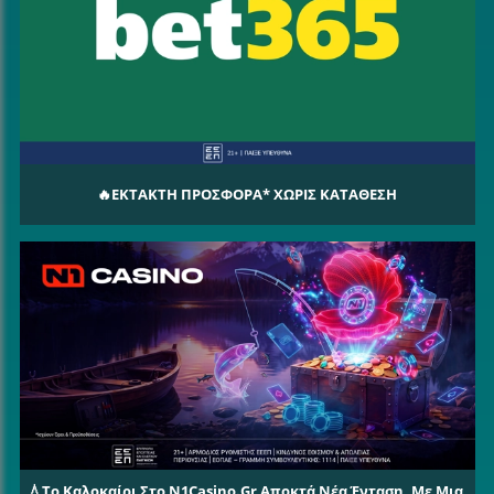
🔥ΕΚΤΑΚΤΗ ΠΡΟΣΦΟΡΑ* ΧΩΡΙΣ ΚΑΤΑΘΕΣΗ
💧Το Καλοκαίρι Στο N1Casino.gr Αποκτά Νέα Ένταση, Με Μια 