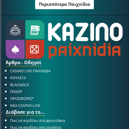
Άρθρα - Οδηγοί
CASINO LIVE ΠΑΙΧΝΙΔΙΑ
ΡΟΥΛΕΤΑ
BLACKJACK
ΠΟΚΕΡ
ΠΡΟΣΦΟΡΕΣ*
ΝΕΑ CASINO LIVE
Διάβασε για το...
Πως να κερδίσω στα φρουτάκια
Πως να κερδίσω στη ρουλέτα