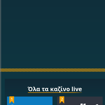
Όλα τα καζίνο live
1
2