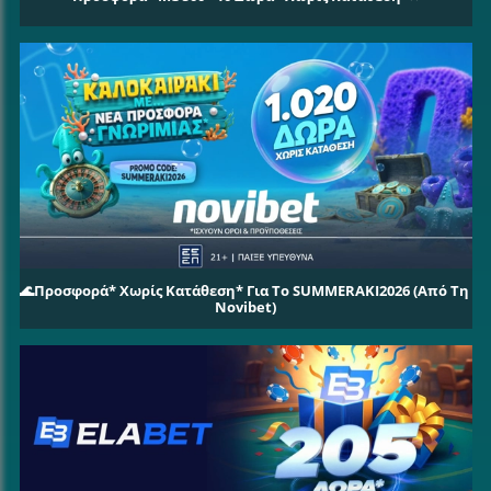
🌊Προσφορά* Χωρίς Κατάθεση* Για Το SUMMERAKI2026 (από Τη 
Novibet)