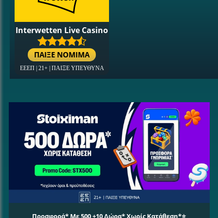
Interwetten Live Casino
ΠΑΙΞΕ ΝΟΜΙΜΑ
ΕΕΕΠ | 21+ | ΠΑΙΞΕ ΥΠΕΥΘΥΝΑ
Προσφορά* Με 500 +10 Δώρα* Χωρίς Κατάθεση*⭐