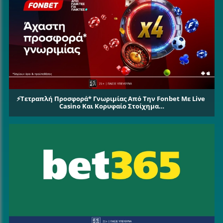
⚡Τετραπλή Προσφορά* Γνωριμίας Από Την Fonbet Με Live 
Casino Και Κορυφαίο Στοίχημα…