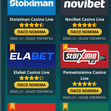
Stoiximan Casino Live
Novibet Casino Live
ΠΑΙΞΕ ΝΟΜΙΜΑ
ΠΑΙΞΕ ΝΟΜΙΜΑ
ΕΕΕΠ | 21+ | ΠΑΙΞΕ ΥΠΕΥΘΥΝΑ
ΕΕΕΠ | 21+ | ΠΑΙΞΕ ΥΠΕΥΘΥΝΑ
3
4
Elabet Casino Live
Pamestoixima Casino
Live
ΠΑΙΞΕ ΝΟΜΙΜΑ
ΠΑΙΞΕ ΝΟΜΙΜΑ
ΕΕΕΠ | 21+ | ΠΑΙΞΕ ΥΠΕΥΘΥΝΑ
ΕΕΕΠ | 21+ | ΠΑΙΞΕ ΥΠΕΥΘΥΝΑ
5
6