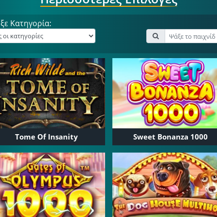
εξε Κατηγορία:
Tome Of Insanity
Sweet Bonanza 1000