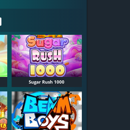
Sugar Rush 1000