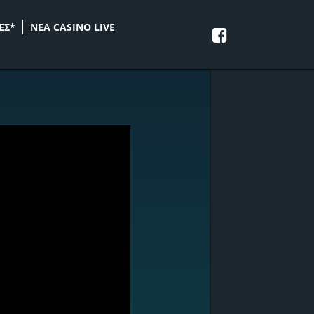
ΕΣ*
ΝΕΑ CASINO LIVE