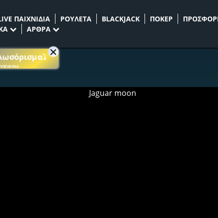
LIVE ΠΑΙΧΝΙΔΙΑ
ΡΟΥΛΕΤΑ
BLACKJACK
ΠΟΚΕΡ
ΠΡΟΣΦΟΡ
ΙΚΑ
ΑΡΘΡΑ
λωσόρισμα⤵️
Ε ΥΠΕΥΘΥΝΑ