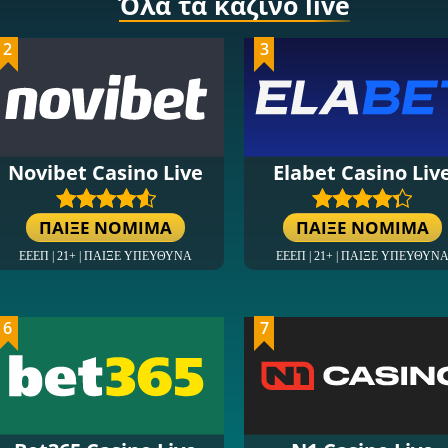
Όλα τα καζίνο live
2
3
Novibet Casino Live
Elabet Casino Liv
ΠΑΙΞΕ ΝΟΜΙΜΑ
ΠΑΙΞΕ ΝΟΜΙΜΑ
ΕΕΕΠ | 21+ | ΠΑΙΞΕ ΥΠΕΥΘΥΝΑ
ΕΕΕΠ | 21+ | ΠΑΙΞΕ ΥΠΕΥΘΥΝ
6
7