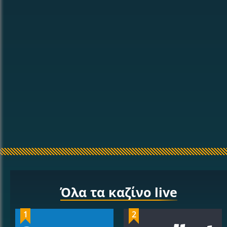
Όλα τα καζίνο live
1
2