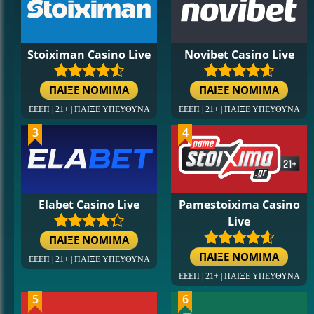
Stoiximan Casino Live
Novibet Casino Live
ΠΑΙΞΕ ΝΟΜΙΜΑ
ΠΑΙΞΕ ΝΟΜΙΜΑ
ΕΕΕΠ | 21+ | ΠΑΙΞΕ ΥΠΕΥΘΥΝΑ
ΕΕΕΠ | 21+ | ΠΑΙΞΕ ΥΠΕΥΘΥΝΑ
3
4
Elabet Casino Live
Pamestoixima Casino
Live
ΠΑΙΞΕ ΝΟΜΙΜΑ
ΠΑΙΞΕ ΝΟΜΙΜΑ
ΕΕΕΠ | 21+ | ΠΑΙΞΕ ΥΠΕΥΘΥΝΑ
ΕΕΕΠ | 21+ | ΠΑΙΞΕ ΥΠΕΥΘΥΝΑ
5
6