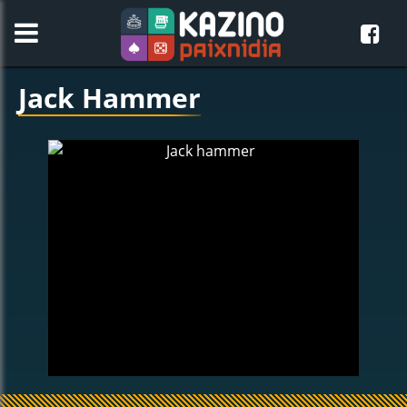
Jack Hammer