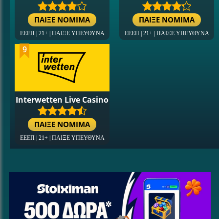
ΠΑΙΞΕ ΝΟΜΙΜΑ
ΠΑΙΞΕ ΝΟΜΙΜΑ
ΕΕΕΠ | 21+ | ΠΑΙΞΕ ΥΠΕΥΘΥΝΑ
ΕΕΕΠ | 21+ | ΠΑΙΞΕ ΥΠΕΥΘΥΝΑ
9
Interwetten Live Casino
ΠΑΙΞΕ ΝΟΜΙΜΑ
ΕΕΕΠ | 21+ | ΠΑΙΞΕ ΥΠΕΥΘΥΝΑ