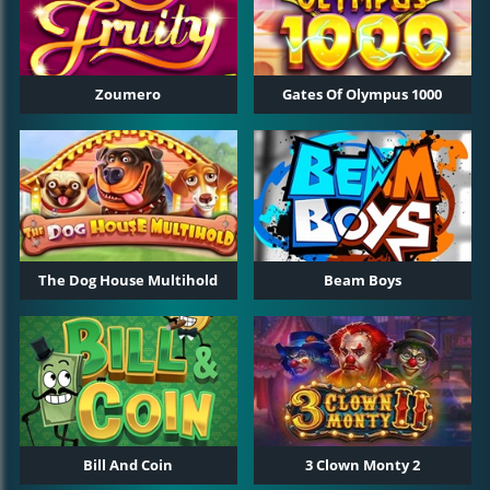
Zoumero
Gates Of Olympus 1000
The Dog House Multihold
Beam Boys
Bill And Coin
3 Clown Monty 2