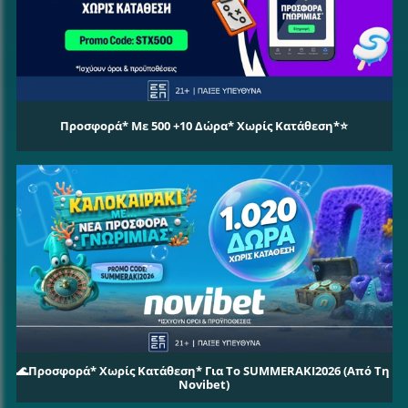
Προσφορά* Με 500 +10 Δώρα* Χωρίς Κατάθεση*⭐
🌊Προσφορά* Χωρίς Κατάθεση* Για Το SUMMERAKI2026 (από Τη 
Novibet)