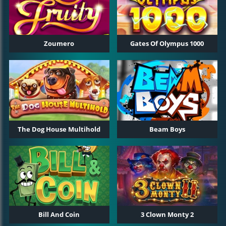
Zoumero
Gates Of Olympus 1000
The Dog House Multihold
Beam Boys
Bill And Coin
3 Clown Monty 2