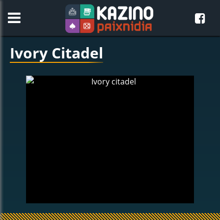
Ivory Citadel