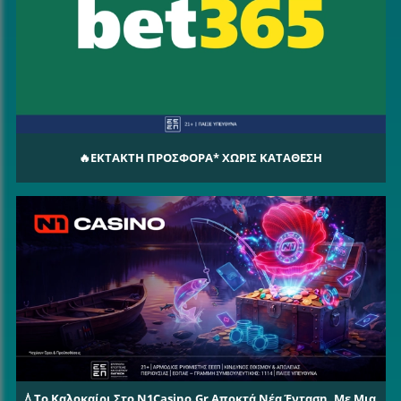
🔥ΕΚΤΑΚΤΗ ΠΡΟΣΦΟΡΑ* ΧΩΡΙΣ ΚΑΤΑΘΕΣΗ
💧Το Καλοκαίρι Στο N1Casino.gr Αποκτά Νέα Ένταση, Με Μια 