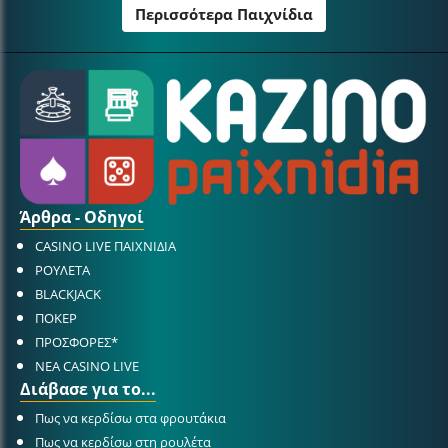
Άρθρα - Οδηγοί
CASINO LIVE ΠΑΙΧΝΙΔΙΑ
ΡΟΥΛΕΤΑ
BLACKJACK
ΠΟΚΕΡ
ΠΡΟΣΦΟΡΕΣ*
ΝΕΑ CASINO LIVE
Διάβασε για το...
Πως να κερδίσω στα φρουτάκια
Πως να κερδίσω στη ρουλέτα