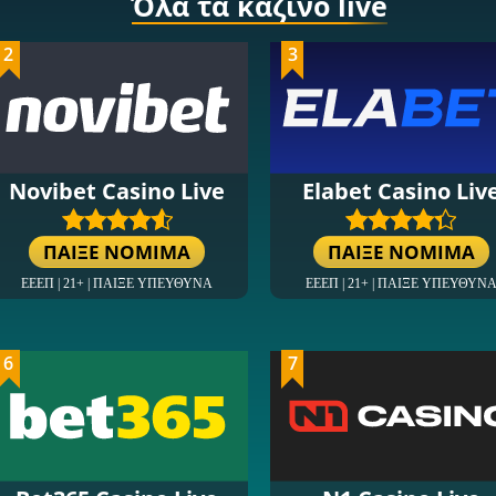
Όλα τα καζίνο live
2
3
Novibet Casino Live
Elabet Casino Liv
ΠΑΙΞΕ ΝΟΜΙΜΑ
ΠΑΙΞΕ ΝΟΜΙΜΑ
ΕΕΕΠ | 21+ | ΠΑΙΞΕ ΥΠΕΥΘΥΝΑ
ΕΕΕΠ | 21+ | ΠΑΙΞΕ ΥΠΕΥΘΥΝ
6
7