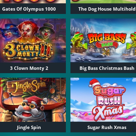
Gates Of Olympus 1000
The Dog House Multihold
3 Clown Monty 2
Big Bass Christmas Bash
Jingle Spin
Sugar Rush Xmas