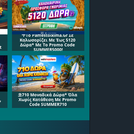
🌴To Pamestoixima.gr Σε 
Καλωσορίζει Με Έως 5120 
Δώρα* Με Το Promo Code 
t
SUMMER5000!
⛱️710 Μοναδικά Δώρα* Όλα 
Χωρίς Κατάθεση Με Promo 
 
Code SUMMER710