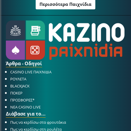
Άρθρα - Οδηγοί
CASINO LIVE ΠΑΙΧΝΙΔΙΑ
ΡΟΥΛΕΤΑ
BLACKJACK
ΠΟΚΕΡ
ΠΡΟΣΦΟΡΕΣ*
ΝΕΑ CASINO LIVE
Διάβασε για το...
Πως να κερδίσω στα φρουτάκια
Πως να κερδίσω στη ρουλέτα