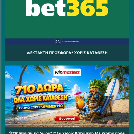
🔥ΕΚΤΑΚΤΗ ΠΡΟΣΦΟΡΑ* ΧΩΡΙΣ ΚΑΤΑΘΕΣΗ
⛱️710 Μοναδικά Δώρα* Όλα Χωρίς Κατάθεση Με Promo Code 