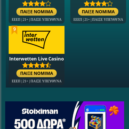
ΠΑΙΞΕ ΝΟΜΙΜΑ
ΠΑΙΞΕ ΝΟΜΙΜΑ
ΕΕΕΠ | 21+ | ΠΑΙΞΕ ΥΠΕΥΘΥΝΑ
ΕΕΕΠ | 21+ | ΠΑΙΞΕ ΥΠΕΥΘΥΝΑ
9
Interwetten Live Casino
ΠΑΙΞΕ ΝΟΜΙΜΑ
ΕΕΕΠ | 21+ | ΠΑΙΞΕ ΥΠΕΥΘΥΝΑ