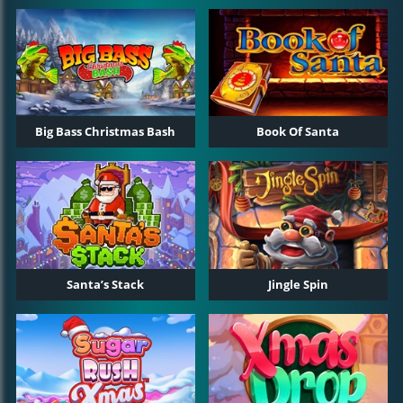
Big Bass Christmas Bash
Book Of Santa
Santa’s Stack
Jingle Spin