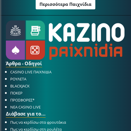
Άρθρα - Οδηγοί
CASINO LIVE ΠΑΙΧΝΙΔΙΑ
ΡΟΥΛΕΤΑ
BLACKJACK
ΠΟΚΕΡ
ΠΡΟΣΦΟΡΕΣ*
ΝΕΑ CASINO LIVE
Διάβασε για το...
Πως να κερδίσω στα φρουτάκια
Πως να κερδίσω στη ρουλέτα