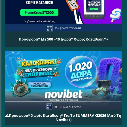
Προσφορά* Με 500 +10 Δώρα* Χωρίς Κατάθεση*⭐
🌊Προσφορά* Χωρίς Κατάθεση* Για Το SUMMERAKI2026 (από Τη 
Novibet)