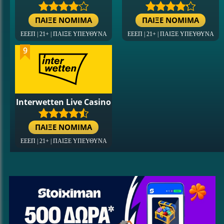
ΠΑΙΞΕ ΝΟΜΙΜΑ
ΠΑΙΞΕ ΝΟΜΙΜΑ
ΕΕΕΠ | 21+ | ΠΑΙΞΕ ΥΠΕΥΘΥΝΑ
ΕΕΕΠ | 21+ | ΠΑΙΞΕ ΥΠΕΥΘΥΝΑ
9
Interwetten Live Casino
ΠΑΙΞΕ ΝΟΜΙΜΑ
ΕΕΕΠ | 21+ | ΠΑΙΞΕ ΥΠΕΥΘΥΝΑ