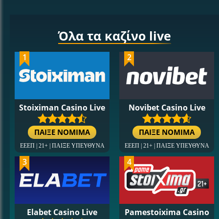
Όλα τα καζίνο live
1
2
Stoiximan Casino Live
Novibet Casino Live
ΠΑΙΞΕ ΝΟΜΙΜΑ
ΠΑΙΞΕ ΝΟΜΙΜΑ
ΕΕΕΠ | 21+ | ΠΑΙΞΕ ΥΠΕΥΘΥΝΑ
ΕΕΕΠ | 21+ | ΠΑΙΞΕ ΥΠΕΥΘΥΝΑ
3
4
Elabet Casino Live
Pamestoixima Casino