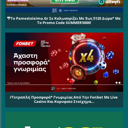
🌴To Pamestoixima.gr Σε Καλωσορίζει Με Έως 5120 Δώρα* Με 
Το Promo Code SUMMER5000!
⚡Τετραπλή Προσφορά* Γνωριμίας Από Την Fonbet Με Live 
Casino Και Κορυφαίο Στοίχημα…