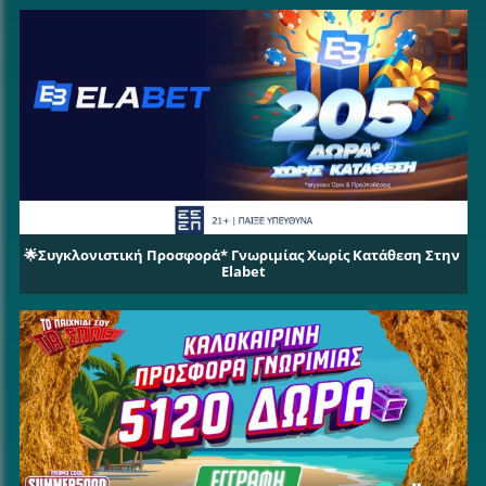
🌟Συγκλονιστική Προσφορά* Γνωριμίας Χωρίς Κατάθεση Στην 
Elabet