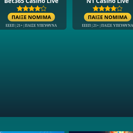
Bet365 Casino Live
N1 Casino Live
ΠΑΙΞΕ ΝΟΜΙΜΑ
ΠΑΙΞΕ ΝΟΜΙΜΑ
ΕΕΕΠ | 21+ | ΠΑΙΞΕ ΥΠΕΥΘΥΝΑ
ΕΕΕΠ | 21+ | ΠΑΙΞΕ ΥΠΕΥΘΥΝ