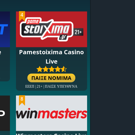
4
e
Pamestoixima Casino
Live
ΠΑΙΞΕ ΝΟΜΙΜΑ
Α
ΕΕΕΠ | 21+ | ΠΑΙΞΕ ΥΠΕΥΘΥΝΑ
8