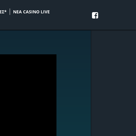
ΕΣ*
ΝΕΑ CASINO LIVE