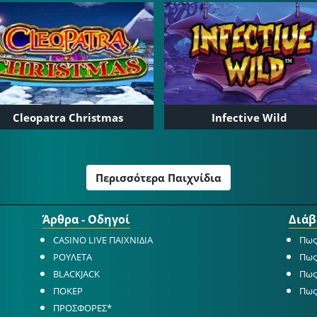
Cleopatra Christmas
Infective Wild
Άρθρα - Οδηγοί
Διάβ
CASINO LIVE ΠΑΙΧΝΙΔΙΑ
Πως
ΡΟΥΛΕΤΑ
Πως
BLACKJACK
Πως
ΠΟΚΕΡ
Πως
ΠΡΟΣΦΟΡΕΣ*