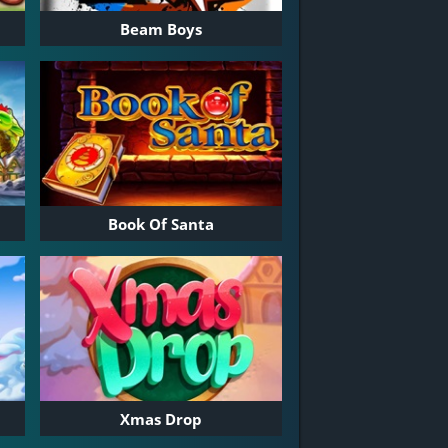
Beam Boys
Book Of Santa
Xmas Drop