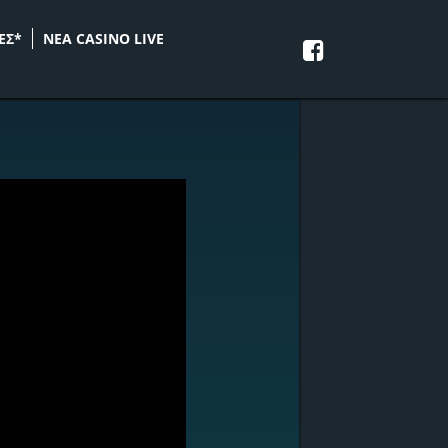
ΕΣ*
ΝΕΑ CASINO LIVE