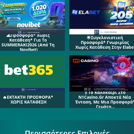
🌊Προσφορά* Χωρίς 
🌟Συγκλονιστική 
Κατάθεση* Για Το 
Προσφορά* Γνωριμίας 
SUMMERAKI2026 (από Τη 
Χωρίς Κατάθεση Στην Elabe
Novibet)
💧Το Καλοκαίρι Στο 
🔥ΕΚΤΑΚΤΗ ΠΡΟΣΦΟΡΑ* 
N1Casino.gr Αποκτά Νέα 
ΧΩΡΙΣ ΚΑΤΑΘΕΣΗ
Ένταση, Με Μια Προσφορά*
Γεμάτη…
Περισσότερες Επιλογές