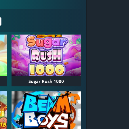
Sugar Rush 1000