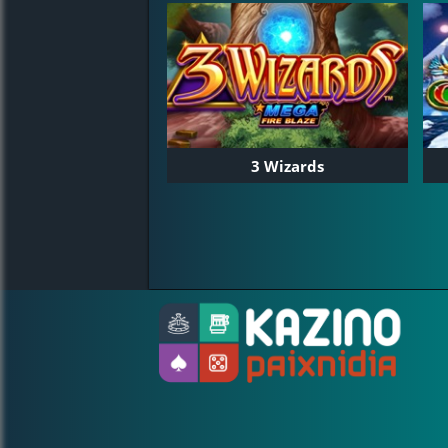
3 Wizards