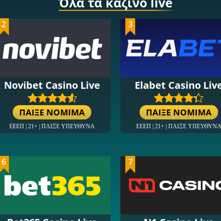
Όλα τα καζίνο live
2
3
Novibet Casino Live
Elabet Casino Liv
ΠΑΙΞΕ ΝΟΜΙΜΑ
ΠΑΙΞΕ ΝΟΜΙΜΑ
ΕΕΕΠ | 21+ | ΠΑΙΞΕ ΥΠΕΥΘΥΝΑ
ΕΕΕΠ | 21+ | ΠΑΙΞΕ ΥΠΕΥΘΥΝ
6
7