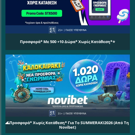
Προσφορά* Με 500 +10 Δώρα* Χωρίς Κατάθεση*⭐
🌊Προσφορά* Χωρίς Κατάθεση* Για Το SUMMERAKI2026 (από Τη 
Novibet)