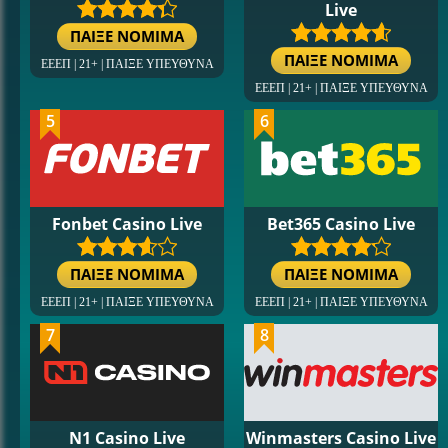
Live
ΠΑΙΞΕ ΝΟΜΙΜΑ
ΠΑΙΞΕ ΝΟΜΙΜΑ
ΕΕΕΠ | 21+ | ΠΑΙΞΕ ΥΠΕΥΘΥΝΑ
ΕΕΕΠ | 21+ | ΠΑΙΞΕ ΥΠΕΥΘΥΝΑ
5
6
Fonbet Casino Live
Bet365 Casino Live
ΠΑΙΞΕ ΝΟΜΙΜΑ
ΠΑΙΞΕ ΝΟΜΙΜΑ
ΕΕΕΠ | 21+ | ΠΑΙΞΕ ΥΠΕΥΘΥΝΑ
ΕΕΕΠ | 21+ | ΠΑΙΞΕ ΥΠΕΥΘΥΝΑ
7
8
N1 Casino Live
Winmasters Casino Live