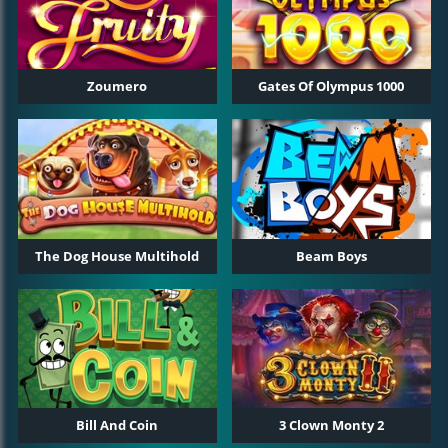
Zoumero
Gates Of Olympus 1000
The Dog House Multihold
Beam Boys
Bill And Coin
3 Clown Monty 2