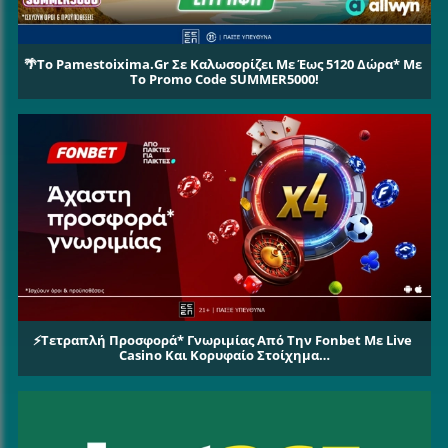
🌴To Pamestoixima.gr Σε Καλωσορίζει Με Έως 5120 Δώρα* Με 
Το Promo Code SUMMER5000!
⚡Τετραπλή Προσφορά* Γνωριμίας Από Την Fonbet Με Live 
Casino Και Κορυφαίο Στοίχημα…