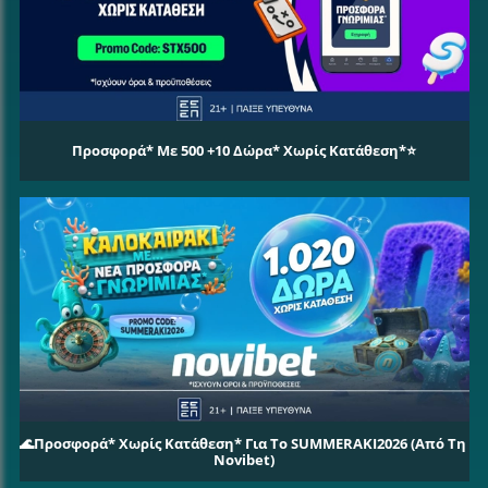
Προσφορά* Με 500 +10 Δώρα* Χωρίς Κατάθεση*⭐
🌊Προσφορά* Χωρίς Κατάθεση* Για Το SUMMERAKI2026 (από Τη 
Novibet)