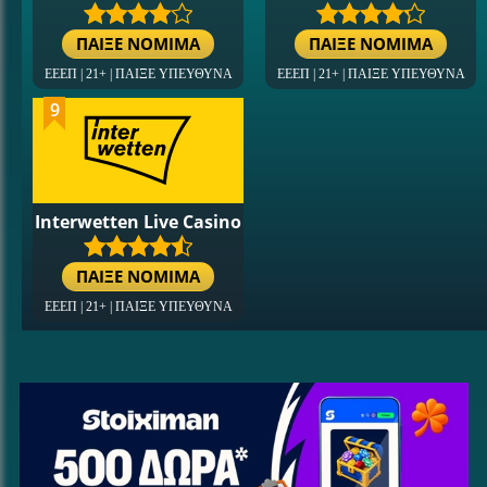
ΠΑΙΞΕ ΝΟΜΙΜΑ
ΠΑΙΞΕ ΝΟΜΙΜΑ
ΕΕΕΠ | 21+ | ΠΑΙΞΕ ΥΠΕΥΘΥΝΑ
ΕΕΕΠ | 21+ | ΠΑΙΞΕ ΥΠΕΥΘΥΝΑ
9
Interwetten Live Casino
ΠΑΙΞΕ ΝΟΜΙΜΑ
ΕΕΕΠ | 21+ | ΠΑΙΞΕ ΥΠΕΥΘΥΝΑ