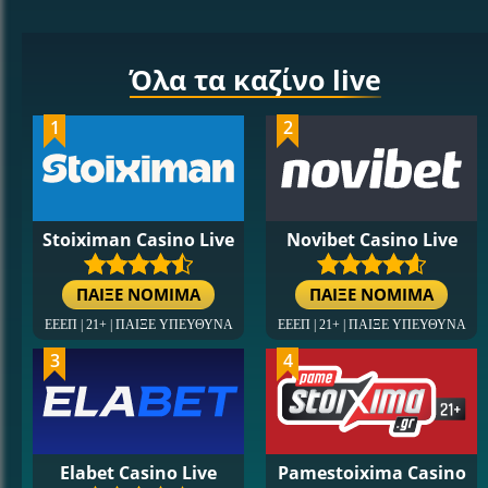
Όλα τα καζίνο live
1
2
Stoiximan Casino Live
Novibet Casino Live
ΠΑΙΞΕ ΝΟΜΙΜΑ
ΠΑΙΞΕ ΝΟΜΙΜΑ
ΕΕΕΠ | 21+ | ΠΑΙΞΕ ΥΠΕΥΘΥΝΑ
ΕΕΕΠ | 21+ | ΠΑΙΞΕ ΥΠΕΥΘΥΝΑ
3
4
Elabet Casino Live
Pamestoixima Casino