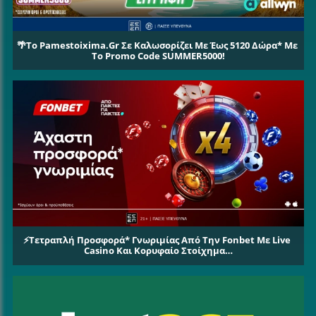
🌴To Pamestoixima.gr Σε Καλωσορίζει Με Έως 5120 Δώρα* Με 
Το Promo Code SUMMER5000!
⚡Τετραπλή Προσφορά* Γνωριμίας Από Την Fonbet Με Live 
Casino Και Κορυφαίο Στοίχημα…