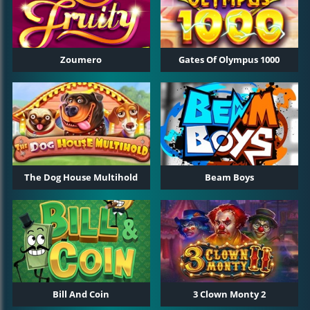
Zoumero
Gates Of Olympus 1000
The Dog House Multihold
Beam Boys
Bill And Coin
3 Clown Monty 2