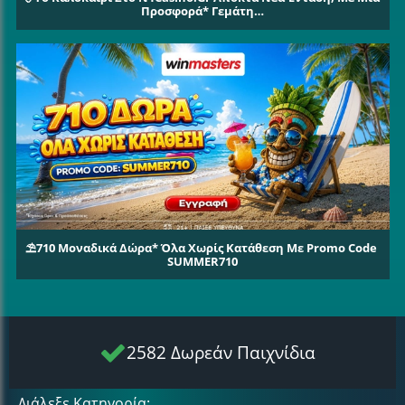
Προσφορά* Γεμάτη…
⛱️710 Μοναδικά Δώρα* Όλα Χωρίς Κατάθεση Με Promo Code 
SUMMER710
2582
Δωρεάν Παιχνίδια
Διάλεξε Κατηγορία: