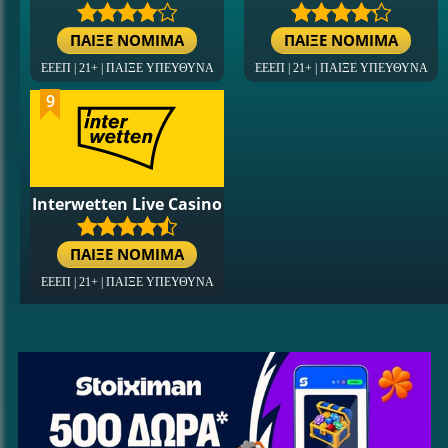
ΠΑΙΞΕ ΝΟΜΙΜΑ
ΠΑΙΞΕ ΝΟΜΙΜΑ
ΕΕΕΠ | 21+ | ΠΑΙΞΕ ΥΠΕΥΘΥΝΑ
ΕΕΕΠ | 21+ | ΠΑΙΞΕ ΥΠΕΥΘΥΝΑ
9
Interwetten Live Casino
ΠΑΙΞΕ ΝΟΜΙΜΑ
ΕΕΕΠ | 21+ | ΠΑΙΞΕ ΥΠΕΥΘΥΝΑ