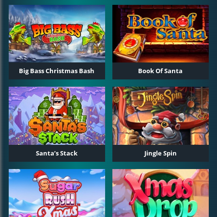
Big Bass Christmas Bash
Book Of Santa
Santa’s Stack
Jingle Spin