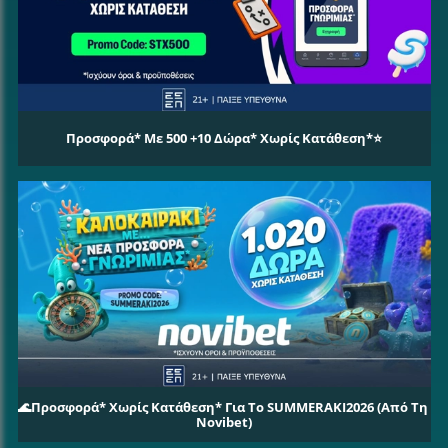
Προσφορά* Με 500 +10 Δώρα* Χωρίς Κατάθεση*⭐
🌊Προσφορά* Χωρίς Κατάθεση* Για Το SUMMERAKI2026 (από Τη 
Novibet)