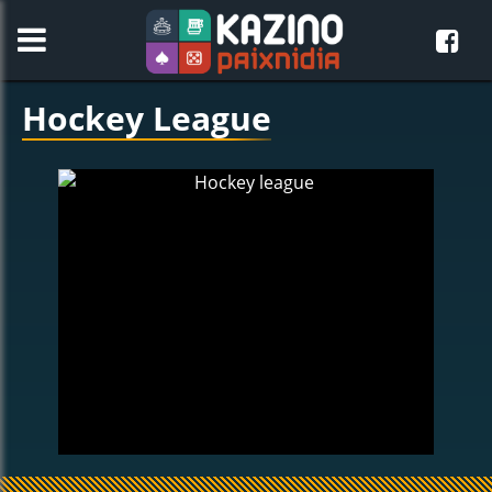
Hockey League