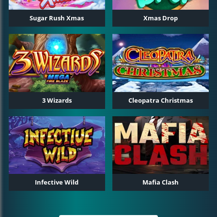
Sugar Rush Xmas
Xmas Drop
3 Wizards
Cleopatra Christmas
Infective Wild
Mafia Clash