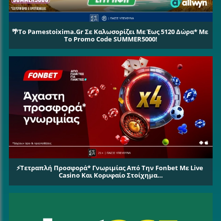
🌴To Pamestoixima.gr Σε Καλωσορίζει Με Έως 5120 Δώρα* Με 
Το Promo Code SUMMER5000!
⚡Τετραπλή Προσφορά* Γνωριμίας Από Την Fonbet Με Live 
Casino Και Κορυφαίο Στοίχημα…