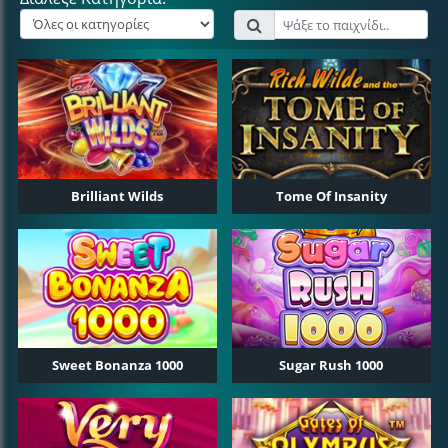
Brilliant Wilds
Tome Of Insanity
Sweet Bonanza 1000
Sugar Rush 1000