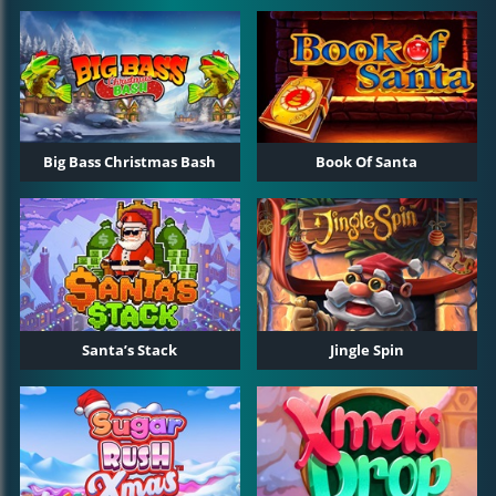
Big Bass Christmas Bash
Book Of Santa
Santa’s Stack
Jingle Spin