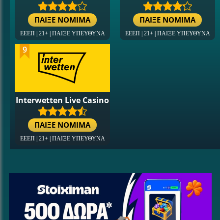
ΠΑΙΞΕ ΝΟΜΙΜΑ
ΠΑΙΞΕ ΝΟΜΙΜΑ
ΕΕΕΠ | 21+ | ΠΑΙΞΕ ΥΠΕΥΘΥΝΑ
ΕΕΕΠ | 21+ | ΠΑΙΞΕ ΥΠΕΥΘΥΝΑ
9
Interwetten Live Casino
ΠΑΙΞΕ ΝΟΜΙΜΑ
ΕΕΕΠ | 21+ | ΠΑΙΞΕ ΥΠΕΥΘΥΝΑ