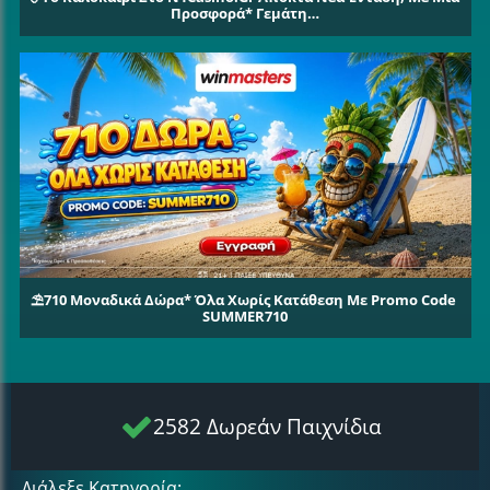
Προσφορά* Γεμάτη…
⛱️710 Μοναδικά Δώρα* Όλα Χωρίς Κατάθεση Με Promo Code 
SUMMER710
2582
Δωρεάν Παιχνίδια
Διάλεξε Κατηγορία: