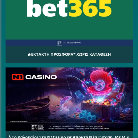
🔥ΕΚΤΑΚΤΗ ΠΡΟΣΦΟΡΑ* ΧΩΡΙΣ ΚΑΤΑΘΕΣΗ
💧Το Καλοκαίρι Στο N1Casino.gr Αποκτά Νέα Ένταση, Με Μια 