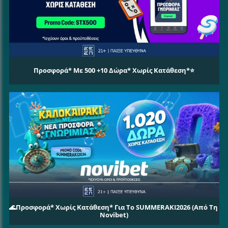
Προσφορά* Με 500 +10 Δώρα* Χωρίς Κατάθεση*⭐
🌊Προσφορά* Χωρίς Κατάθεση* Για Το SUMMERAKI2026 (από Τη 
Novibet)