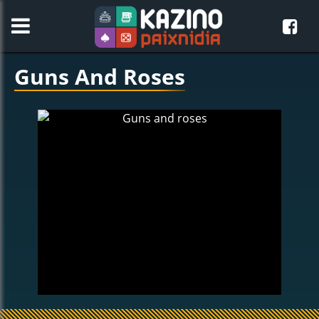
Guns And Roses