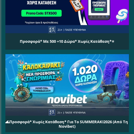
Προσφορά* Με 500 +10 Δώρα* Χωρίς Κατάθεση*⭐
🌊Προσφορά* Χωρίς Κατάθεση* Για Το SUMMERAKI2026 (από Τη 
Novibet)