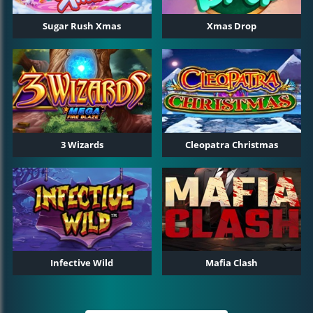
Sugar Rush Xmas
Xmas Drop
3 Wizards
Cleopatra Christmas
Infective Wild
Mafia Clash