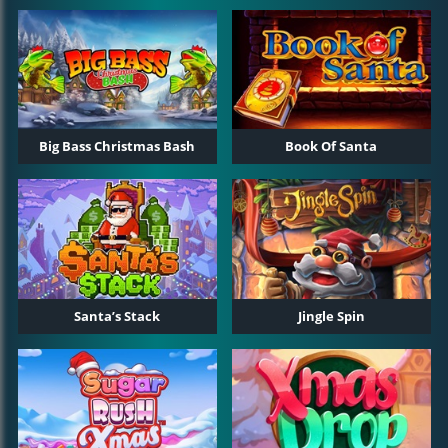
Big Bass Christmas Bash
Book Of Santa
Santa’s Stack
Jingle Spin