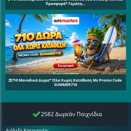
Προσφορά* Γεμάτη…
⛱️710 Μοναδικά Δώρα* Όλα Χωρίς Κατάθεση Με Promo Code 
SUMMER710
2582
Δωρεάν Παιχνίδια
Διάλεξε Κατηγορία: