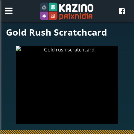
Gold Rush Scratchcard