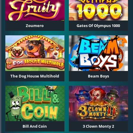
Zoumero
Gates Of Olympus 1000
The Dog House Multihold
Beam Boys
Bill And Coin
3 Clown Monty 2