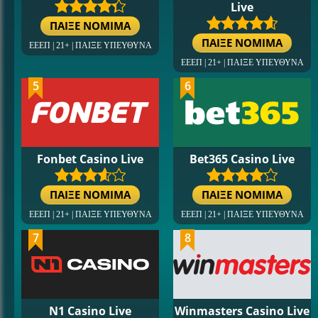
Live
ΠΑΙΞΕ ΝΟΜΙΜΑ
ΠΑΙΞΕ ΝΟΜΙΜΑ
ΕΕΕΠ | 21+ | ΠΑΙΞΕ ΥΠΕΥΘΥΝΑ
ΕΕΕΠ | 21+ | ΠΑΙΞΕ ΥΠΕΥΘΥΝΑ
5
6
Fonbet Casino Live
Bet365 Casino Live
ΠΑΙΞΕ ΝΟΜΙΜΑ
ΠΑΙΞΕ ΝΟΜΙΜΑ
ΕΕΕΠ | 21+ | ΠΑΙΞΕ ΥΠΕΥΘΥΝΑ
ΕΕΕΠ | 21+ | ΠΑΙΞΕ ΥΠΕΥΘΥΝΑ
7
8
N1 Casino Live
Winmasters Casino Live