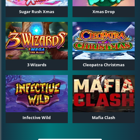
Sugar Rush Xmas
Xmas Drop
3 Wizards
Cleopatra Christmas
Infective Wild
Mafia Clash