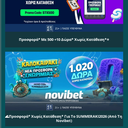
Προσφορά* Με 500 +10 Δώρα* Χωρίς Κατάθεση*⭐
🌊Προσφορά* Χωρίς Κατάθεση* Για Το SUMMERAKI2026 (από Τη 
Novibet)