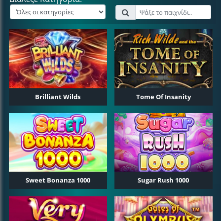
Brilliant Wilds
Tome Of Insanity
Sweet Bonanza 1000
Sugar Rush 1000