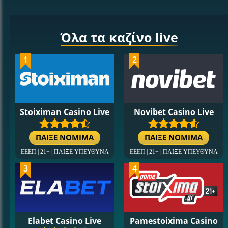
Όλα τα καζίνο live
1
2
Stoiximan Casino Live
Novibet Casino Live
ΠΑΙΞΕ ΝΟΜΙΜΑ
ΠΑΙΞΕ ΝΟΜΙΜΑ
ΕΕΕΠ | 21+ | ΠΑΙΞΕ ΥΠΕΥΘΥΝΑ
ΕΕΕΠ | 21+ | ΠΑΙΞΕ ΥΠΕΥΘΥΝΑ
3
4
Elabet Casino Live
Pamestoixima Casino