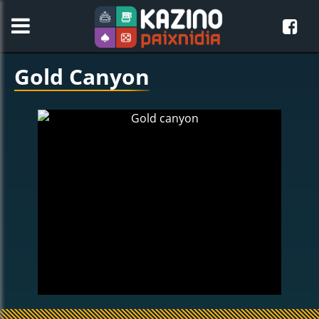
Gold Canyon