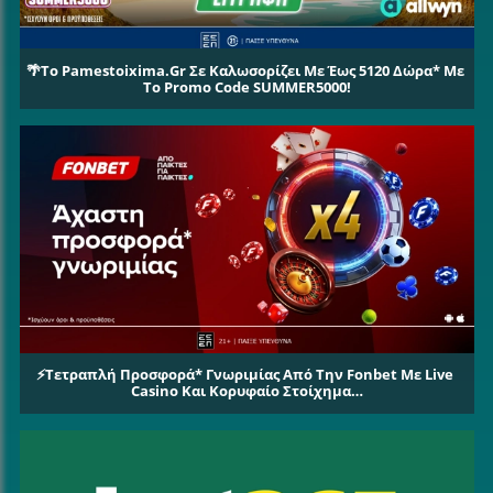
🌴To Pamestoixima.gr Σε Καλωσορίζει Με Έως 5120 Δώρα* Με 
Το Promo Code SUMMER5000!
⚡Τετραπλή Προσφορά* Γνωριμίας Από Την Fonbet Με Live 
Casino Και Κορυφαίο Στοίχημα…