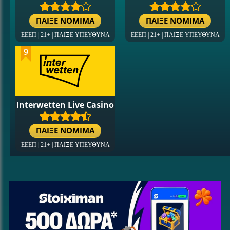
ΠΑΙΞΕ ΝΟΜΙΜΑ
ΠΑΙΞΕ ΝΟΜΙΜΑ
ΕΕΕΠ | 21+ | ΠΑΙΞΕ ΥΠΕΥΘΥΝΑ
ΕΕΕΠ | 21+ | ΠΑΙΞΕ ΥΠΕΥΘΥΝΑ
9
Interwetten Live Casino
ΠΑΙΞΕ ΝΟΜΙΜΑ
ΕΕΕΠ | 21+ | ΠΑΙΞΕ ΥΠΕΥΘΥΝΑ