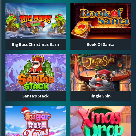
Big Bass Christmas Bash
Book Of Santa
Santa’s Stack
Jingle Spin