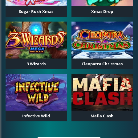
Sugar Rush Xmas
Xmas Drop
3 Wizards
Cleopatra Christmas
Infective Wild
Mafia Clash