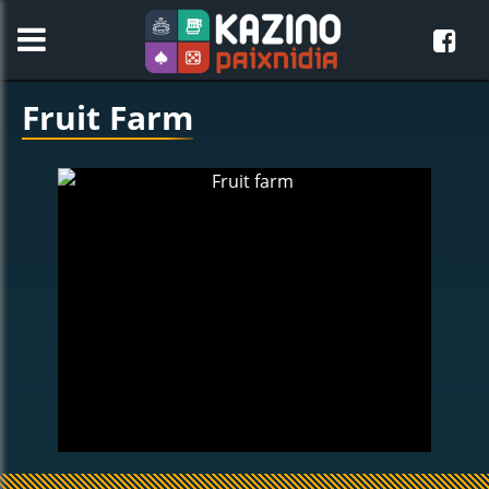
Fruit Farm