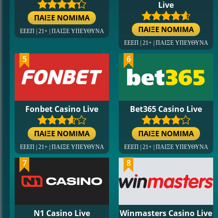
Live
ΠΑΙΞΕ ΝΟΜΙΜΑ
ΠΑΙΞΕ ΝΟΜΙΜΑ
ΕΕΕΠ | 21+ | ΠΑΙΞΕ ΥΠΕΥΘΥΝΑ
ΕΕΕΠ | 21+ | ΠΑΙΞΕ ΥΠΕΥΘΥΝΑ
5
6
Fonbet Casino Live
Bet365 Casino Live
ΠΑΙΞΕ ΝΟΜΙΜΑ
ΠΑΙΞΕ ΝΟΜΙΜΑ
ΕΕΕΠ | 21+ | ΠΑΙΞΕ ΥΠΕΥΘΥΝΑ
ΕΕΕΠ | 21+ | ΠΑΙΞΕ ΥΠΕΥΘΥΝΑ
7
8
N1 Casino Live
Winmasters Casino Live