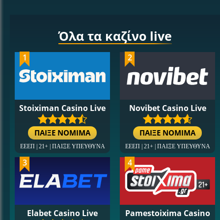
Όλα τα καζίνο live
1
2
Stoiximan Casino Live
Novibet Casino Live
ΠΑΙΞΕ ΝΟΜΙΜΑ
ΠΑΙΞΕ ΝΟΜΙΜΑ
ΕΕΕΠ | 21+ | ΠΑΙΞΕ ΥΠΕΥΘΥΝΑ
ΕΕΕΠ | 21+ | ΠΑΙΞΕ ΥΠΕΥΘΥΝΑ
3
4
Elabet Casino Live
Pamestoixima Casino