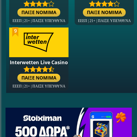
ΠΑΙΞΕ ΝΟΜΙΜΑ
ΠΑΙΞΕ ΝΟΜΙΜΑ
ΕΕΕΠ | 21+ | ΠΑΙΞΕ ΥΠΕΥΘΥΝΑ
ΕΕΕΠ | 21+ | ΠΑΙΞΕ ΥΠΕΥΘΥΝΑ
9
Interwetten Live Casino
ΠΑΙΞΕ ΝΟΜΙΜΑ
ΕΕΕΠ | 21+ | ΠΑΙΞΕ ΥΠΕΥΘΥΝΑ