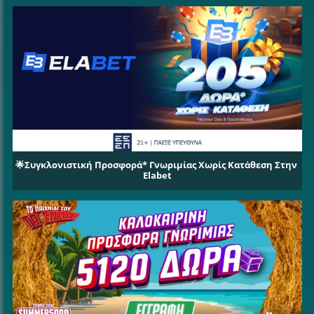
🌟Συγκλονιστική Προσφορά* Γνωριμίας Χωρίς Κατάθεση Στην 
Elabet