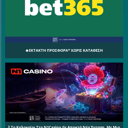
🔥ΕΚΤΑΚΤΗ ΠΡΟΣΦΟΡΑ* ΧΩΡΙΣ ΚΑΤΑΘΕΣΗ
💧Το Καλοκαίρι Στο N1Casino.gr Αποκτά Νέα Ένταση, Με Μια 