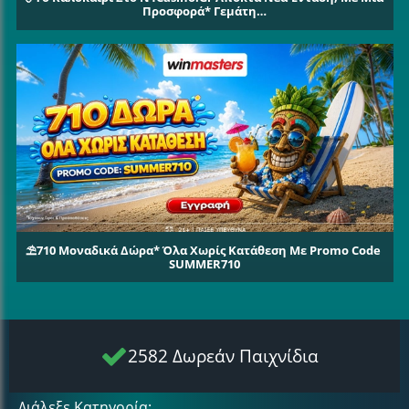
Προσφορά* Γεμάτη…
⛱️710 Μοναδικά Δώρα* Όλα Χωρίς Κατάθεση Με Promo Code 
SUMMER710
2582
Δωρεάν Παιχνίδια
Διάλεξε Κατηγορία: