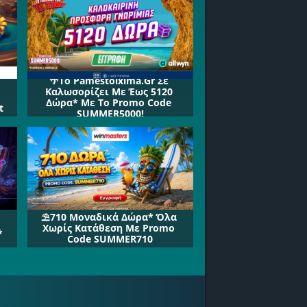
🌴To Pamestoixima.gr Σε 
Καλωσορίζει Με Έως 5120 
Δώρα* Με Το Promo Code 
t
SUMMER5000!
⛱️710 Μοναδικά Δώρα* Όλα 
Χωρίς Κατάθεση Με Promo 
 
Code SUMMER710