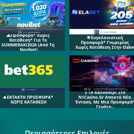
🌊Προσφορά* Χωρίς 
🌟Συγκλονιστική 
Κατάθεση* Για Το 
Προσφορά* Γνωριμίας 
SUMMERAKI2026 (από Τη 
Χωρίς Κατάθεση Στην Elabe
Novibet)
💧Το Καλοκαίρι Στο 
🔥ΕΚΤΑΚΤΗ ΠΡΟΣΦΟΡΑ* 
N1Casino.gr Αποκτά Νέα 
ΧΩΡΙΣ ΚΑΤΑΘΕΣΗ
Ένταση, Με Μια Προσφορά*
Γεμάτη…
Περισσότερες Επιλογές