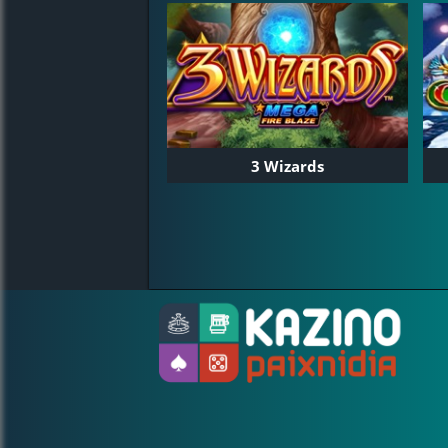
3 Wizards