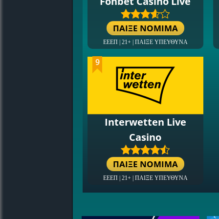
Fonbet Casino Live
ΠΑΙΞΕ ΝΟΜΙΜΑ
ΕΕΕΠ | 21+ | ΠΑΙΞΕ ΥΠΕΥΘΥΝΑ
9
Interwetten Live
Casino
ΠΑΙΞΕ ΝΟΜΙΜΑ
ΕΕΕΠ | 21+ | ΠΑΙΞΕ ΥΠΕΥΘΥΝΑ