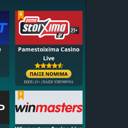
4
e
Pamestoixima Casino
Live
ΠΑΙΞΕ ΝΟΜΙΜΑ
Α
ΕΕΕΠ | 21+ | ΠΑΙΞΕ ΥΠΕΥΘΥΝΑ
8