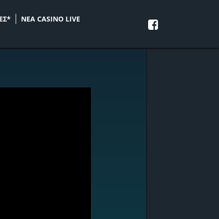
ΕΣ*
ΝΕΑ CASINO LIVE