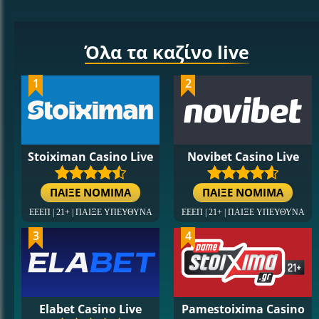
Όλα τα καζίνο live
1
2
Stoiximan Casino Live
Novibet Casino Live
ΠΑΙΞΕ ΝΟΜΙΜΑ
ΠΑΙΞΕ ΝΟΜΙΜΑ
ΕΕΕΠ | 21+ | ΠΑΙΞΕ ΥΠΕΥΘΥΝΑ
ΕΕΕΠ | 21+ | ΠΑΙΞΕ ΥΠΕΥΘΥΝΑ
3
4
Elabet Casino Live
Pamestoixima Casino