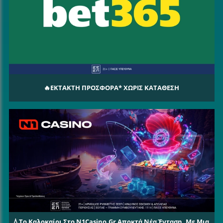
🔥ΕΚΤΑΚΤΗ ΠΡΟΣΦΟΡΑ* ΧΩΡΙΣ ΚΑΤΑΘΕΣΗ
💧Το Καλοκαίρι Στο N1Casino.gr Αποκτά Νέα Ένταση, Με Μια 