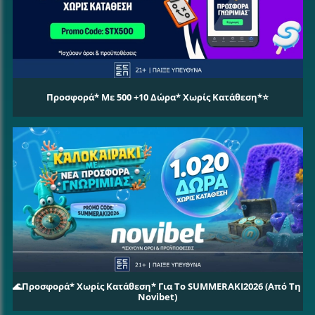
Προσφορά* Με 500 +10 Δώρα* Χωρίς Κατάθεση*⭐
🌊Προσφορά* Χωρίς Κατάθεση* Για Το SUMMERAKI2026 (από Τη 
Novibet)