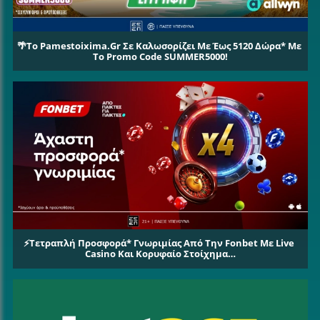
🌴To Pamestoixima.gr Σε Καλωσορίζει Με Έως 5120 Δώρα* Με 
Το Promo Code SUMMER5000!
⚡Τετραπλή Προσφορά* Γνωριμίας Από Την Fonbet Με Live 
Casino Και Κορυφαίο Στοίχημα…