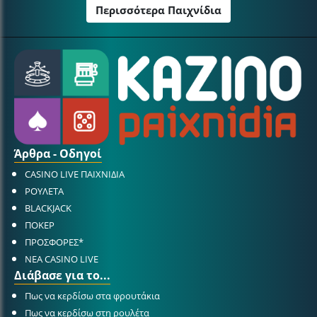
Άρθρα - Οδηγοί
CASINO LIVE ΠΑΙΧΝΙΔΙΑ
ΡΟΥΛΕΤΑ
BLACKJACK
ΠΟΚΕΡ
ΠΡΟΣΦΟΡΕΣ*
ΝΕΑ CASINO LIVE
Διάβασε για το...
Πως να κερδίσω στα φρουτάκια
Πως να κερδίσω στη ρουλέτα