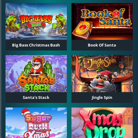
Big Bass Christmas Bash
Book Of Santa
Santa’s Stack
Jingle Spin