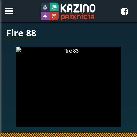
Fire 88