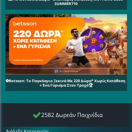
SUMMER710
⚽Betsson: Το Παγκόσμιο Ξεκινά Με 220 Δώρα* Χωρίς Κατάθεση 
+ Ένα Γύρισμα Στον Τροχό🏆
2582
Δωρεάν Παιχνίδια
Διάλεξε Κατηγορία: