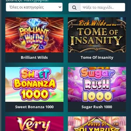
Brilliant Wilds
Tome Of Insanity
Sweet Bonanza 1000
Sugar Rush 1000