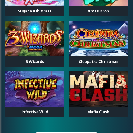
Sugar Rush Xmas
Xmas Drop
3 Wizards
Cleopatra Christmas
Infective Wild
Mafia Clash