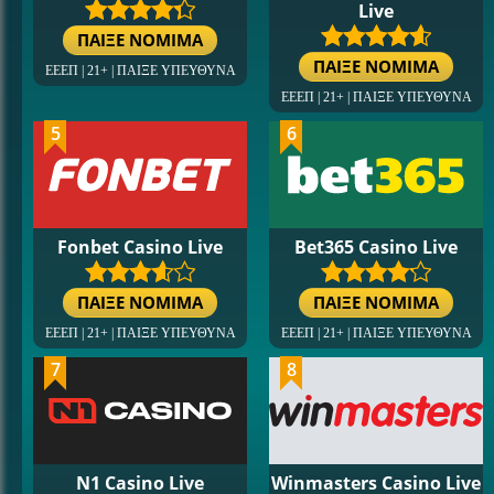
Live
ΠΑΙΞΕ ΝΟΜΙΜΑ
ΠΑΙΞΕ ΝΟΜΙΜΑ
ΕΕΕΠ | 21+ | ΠΑΙΞΕ ΥΠΕΥΘΥΝΑ
ΕΕΕΠ | 21+ | ΠΑΙΞΕ ΥΠΕΥΘΥΝΑ
5
6
Fonbet Casino Live
Bet365 Casino Live
ΠΑΙΞΕ ΝΟΜΙΜΑ
ΠΑΙΞΕ ΝΟΜΙΜΑ
ΕΕΕΠ | 21+ | ΠΑΙΞΕ ΥΠΕΥΘΥΝΑ
ΕΕΕΠ | 21+ | ΠΑΙΞΕ ΥΠΕΥΘΥΝΑ
7
8
N1 Casino Live
Winmasters Casino Live