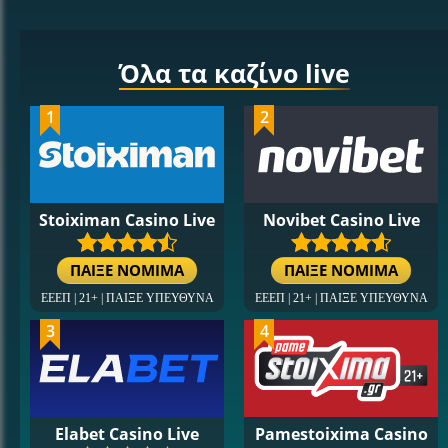
Όλα τα καζίνο live
1
2
Stoiximan Casino Live
Novibet Casino Live
ΠΑΙΞΕ ΝΟΜΙΜΑ
ΠΑΙΞΕ ΝΟΜΙΜΑ
ΕΕΕΠ | 21+ | ΠΑΙΞΕ ΥΠΕΥΘΥΝΑ
ΕΕΕΠ | 21+ | ΠΑΙΞΕ ΥΠΕΥΘΥΝΑ
3
4
Elabet Casino Live
Pamestoixima Casino