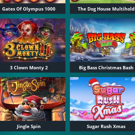
Gates Of Olympus 1000
The Dog House Multihold
3 Clown Monty 2
Big Bass Christmas Bash
Jingle Spin
Sugar Rush Xmas