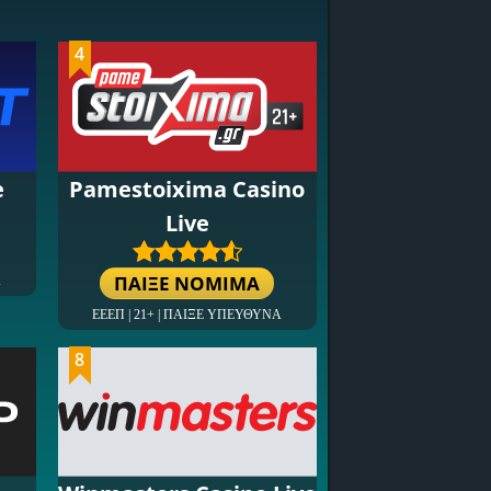
4
e
Pamestoixima Casino
Live
ΠΑΙΞΕ ΝΟΜΙΜΑ
Α
ΕΕΕΠ | 21+ | ΠΑΙΞΕ ΥΠΕΥΘΥΝΑ
8