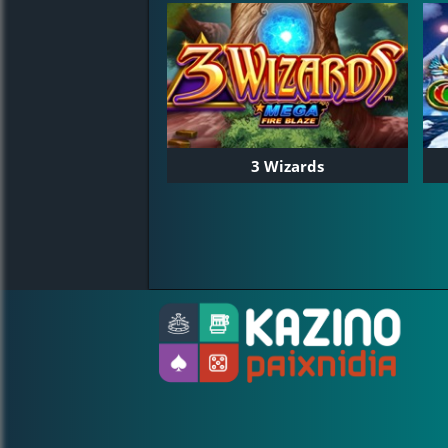
3 Wizards