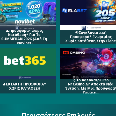
🌊Προσφορά* Χωρίς 
🌟Συγκλονιστική 
Κατάθεση* Για Το 
Προσφορά* Γνωριμίας 
SUMMERAKI2026 (από Τη 
Χωρίς Κατάθεση Στην Elabe
Novibet)
💧Το Καλοκαίρι Στο 
🔥ΕΚΤΑΚΤΗ ΠΡΟΣΦΟΡΑ* 
N1Casino.gr Αποκτά Νέα 
ΧΩΡΙΣ ΚΑΤΑΘΕΣΗ
Ένταση, Με Μια Προσφορά*
Γεμάτη…
Περισσότερες Επιλογές