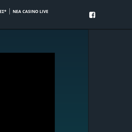
ΕΣ*
ΝΕΑ CASINO LIVE