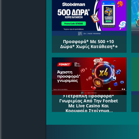
Προσφορά* Με 500 +10 
Δώρα* Χωρίς Κατάθεση*⭐
⚡Τετραπλή Προσφορά* 
Γνωριμίας Από Την Fonbet 
Με Live Casino Και 
Κορυφαίο Στοίχημα…