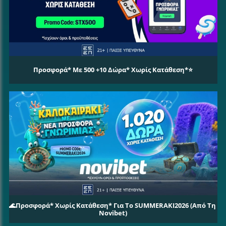
Προσφορά* Με 500 +10 Δώρα* Χωρίς Κατάθεση*⭐
🌊Προσφορά* Χωρίς Κατάθεση* Για Το SUMMERAKI2026 (από Τη 
Novibet)