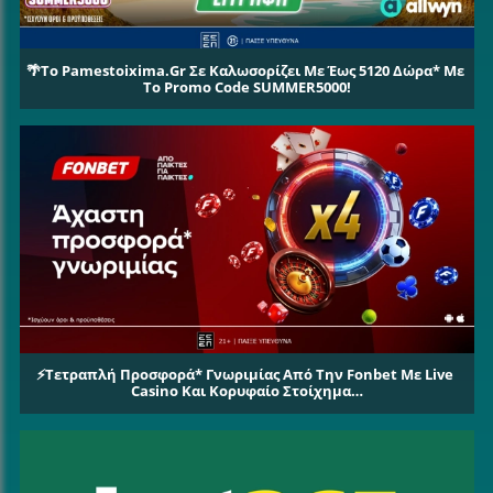
🌴To Pamestoixima.gr Σε Καλωσορίζει Με Έως 5120 Δώρα* Με 
Το Promo Code SUMMER5000!
⚡Τετραπλή Προσφορά* Γνωριμίας Από Την Fonbet Με Live 
Casino Και Κορυφαίο Στοίχημα…