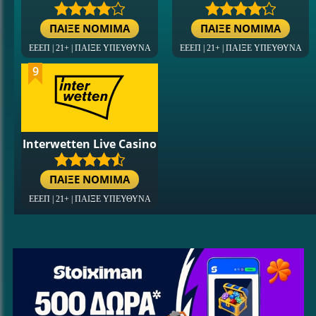
ΠΑΙΞΕ ΝΟΜΙΜΑ
ΠΑΙΞΕ ΝΟΜΙΜΑ
ΕΕΕΠ | 21+ | ΠΑΙΞΕ ΥΠΕΥΘΥΝΑ
ΕΕΕΠ | 21+ | ΠΑΙΞΕ ΥΠΕΥΘΥΝΑ
9
Interwetten Live Casino
ΠΑΙΞΕ ΝΟΜΙΜΑ
ΕΕΕΠ | 21+ | ΠΑΙΞΕ ΥΠΕΥΘΥΝΑ