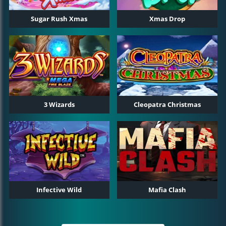
Sugar Rush Xmas
Xmas Drop
3 Wizards
Cleopatra Christmas
Infective Wild
Mafia Clash