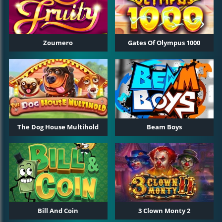
Zoumero
Gates Of Olympus 1000
The Dog House Multihold
Beam Boys
Bill And Coin
3 Clown Monty 2