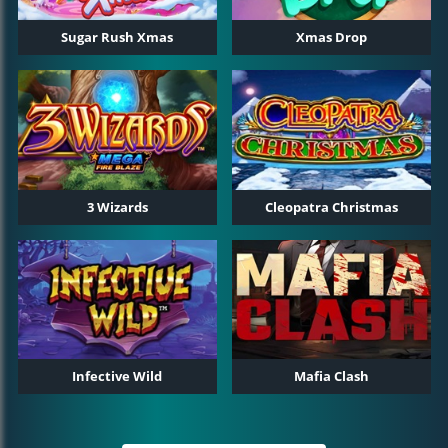
Sugar Rush Xmas
Xmas Drop
3 Wizards
Cleopatra Christmas
Infective Wild
Mafia Clash