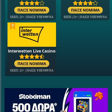
ΠΑΙΞΕ ΝΟΜΙΜΑ
ΠΑΙΞΕ ΝΟΜΙΜΑ
ΕΕΕΠ | 21+ | ΠΑΙΞΕ ΥΠΕΥΘΥΝΑ
ΕΕΕΠ | 21+ | ΠΑΙΞΕ ΥΠΕΥΘΥΝΑ
9
Interwetten Live Casino
ΠΑΙΞΕ ΝΟΜΙΜΑ
ΕΕΕΠ | 21+ | ΠΑΙΞΕ ΥΠΕΥΘΥΝΑ