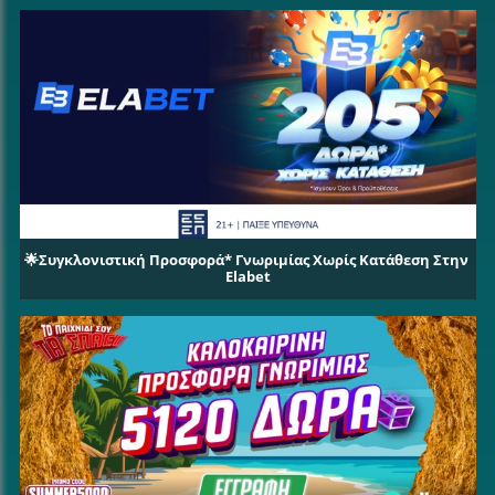
🌟Συγκλονιστική Προσφορά* Γνωριμίας Χωρίς Κατάθεση Στην 
Elabet