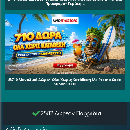
Προσφορά* Γεμάτη…
⛱️710 Μοναδικά Δώρα* Όλα Χωρίς Κατάθεση Με Promo Code 
SUMMER710
2582
Δωρεάν Παιχνίδια
Διάλεξε Κατηγορία: