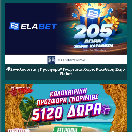
🌟Συγκλονιστική Προσφορά* Γνωριμίας Χωρίς Κατάθεση Στην 
Elabet