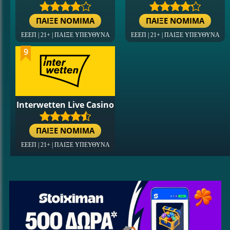
ΠΑΙΞΕ ΝΟΜΙΜΑ
ΠΑΙΞΕ ΝΟΜΙΜΑ
ΕΕΕΠ | 21+ | ΠΑΙΞΕ ΥΠΕΥΘΥΝΑ
ΕΕΕΠ | 21+ | ΠΑΙΞΕ ΥΠΕΥΘΥΝΑ
9
Interwetten Live Casino
ΠΑΙΞΕ ΝΟΜΙΜΑ
ΕΕΕΠ | 21+ | ΠΑΙΞΕ ΥΠΕΥΘΥΝΑ