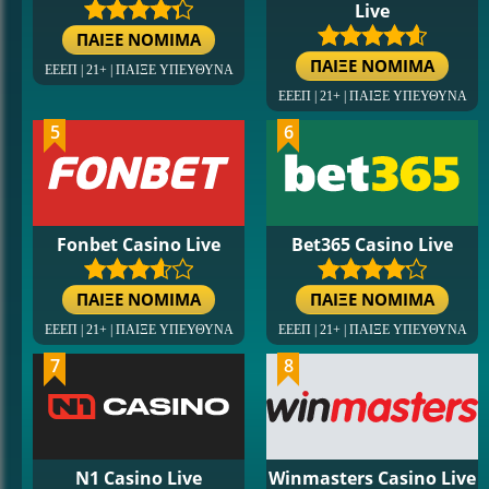
Live
ΠΑΙΞΕ ΝΟΜΙΜΑ
ΠΑΙΞΕ ΝΟΜΙΜΑ
ΕΕΕΠ | 21+ | ΠΑΙΞΕ ΥΠΕΥΘΥΝΑ
ΕΕΕΠ | 21+ | ΠΑΙΞΕ ΥΠΕΥΘΥΝΑ
5
6
Fonbet Casino Live
Bet365 Casino Live
ΠΑΙΞΕ ΝΟΜΙΜΑ
ΠΑΙΞΕ ΝΟΜΙΜΑ
ΕΕΕΠ | 21+ | ΠΑΙΞΕ ΥΠΕΥΘΥΝΑ
ΕΕΕΠ | 21+ | ΠΑΙΞΕ ΥΠΕΥΘΥΝΑ
7
8
N1 Casino Live
Winmasters Casino Live