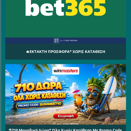
🔥ΕΚΤΑΚΤΗ ΠΡΟΣΦΟΡΑ* ΧΩΡΙΣ ΚΑΤΑΘΕΣΗ
⛱️710 Μοναδικά Δώρα* Όλα Χωρίς Κατάθεση Με Promo Code 