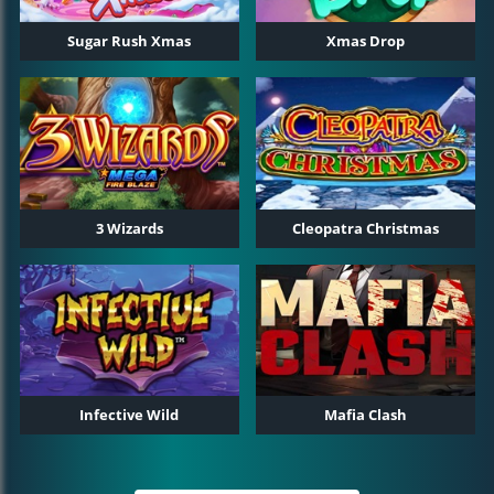
Sugar Rush Xmas
Xmas Drop
3 Wizards
Cleopatra Christmas
Infective Wild
Mafia Clash