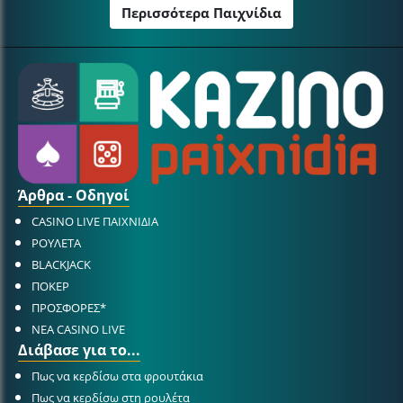
Άρθρα - Οδηγοί
CASINO LIVE ΠΑΙΧΝΙΔΙΑ
ΡΟΥΛΕΤΑ
BLACKJACK
ΠΟΚΕΡ
ΠΡΟΣΦΟΡΕΣ*
ΝΕΑ CASINO LIVE
Διάβασε για το...
Πως να κερδίσω στα φρουτάκια
Πως να κερδίσω στη ρουλέτα