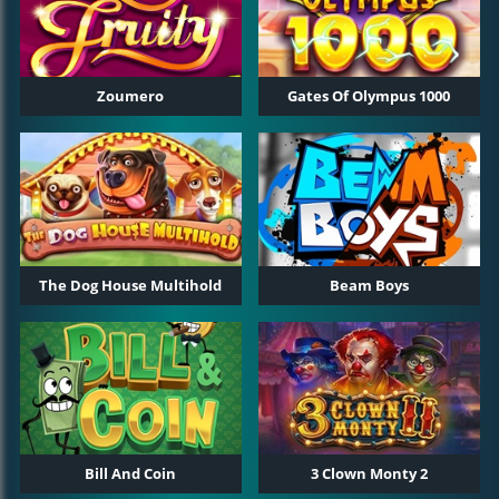
Zoumero
Gates Of Olympus 1000
The Dog House Multihold
Beam Boys
Bill And Coin
3 Clown Monty 2