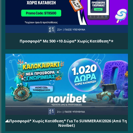
Προσφορά* Με 500 +10 Δώρα* Χωρίς Κατάθεση*⭐
🌊Προσφορά* Χωρίς Κατάθεση* Για Το SUMMERAKI2026 (από Τη 
Novibet)