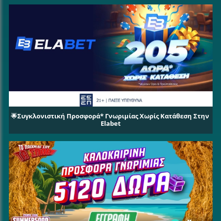
🌟Συγκλονιστική Προσφορά* Γνωριμίας Χωρίς Κατάθεση Στην 
Elabet