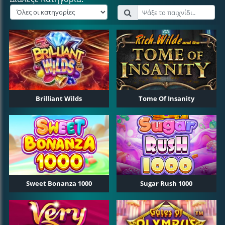
Brilliant Wilds
Tome Of Insanity
Sweet Bonanza 1000
Sugar Rush 1000