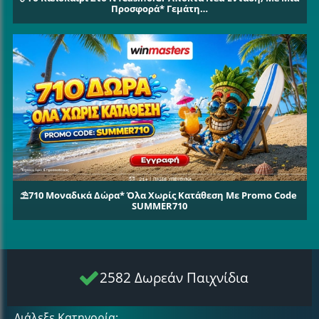
Προσφορά* Γεμάτη…
⛱️710 Μοναδικά Δώρα* Όλα Χωρίς Κατάθεση Με Promo Code 
SUMMER710
2582
Δωρεάν Παιχνίδια
Διάλεξε Κατηγορία: