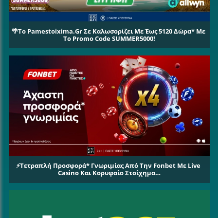
🌴To Pamestoixima.gr Σε Καλωσορίζει Με Έως 5120 Δώρα* Με 
Το Promo Code SUMMER5000!
⚡Τετραπλή Προσφορά* Γνωριμίας Από Την Fonbet Με Live 
Casino Και Κορυφαίο Στοίχημα…