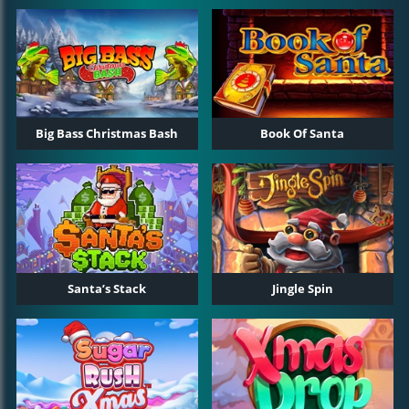
Big Bass Christmas Bash
Book Of Santa
Santa’s Stack
Jingle Spin