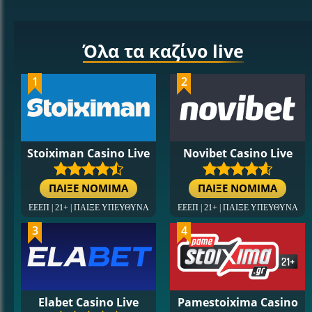
Όλα τα καζίνο live
1
2
Stoiximan Casino Live
Novibet Casino Live
ΠΑΙΞΕ ΝΟΜΙΜΑ
ΠΑΙΞΕ ΝΟΜΙΜΑ
ΕΕΕΠ | 21+ | ΠΑΙΞΕ ΥΠΕΥΘΥΝΑ
ΕΕΕΠ | 21+ | ΠΑΙΞΕ ΥΠΕΥΘΥΝΑ
3
4
Elabet Casino Live
Pamestoixima Casino