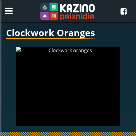
Clockwork Oranges