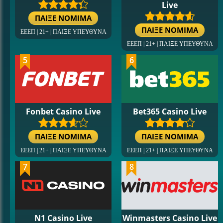
Live
ΠΑΙΞΕ ΝΟΜΙΜΑ
ΠΑΙΞΕ ΝΟΜΙΜΑ
ΕΕΕΠ | 21+ | ΠΑΙΞΕ ΥΠΕΥΘΥΝΑ
ΕΕΕΠ | 21+ | ΠΑΙΞΕ ΥΠΕΥΘΥΝΑ
5
6
Fonbet Casino Live
Bet365 Casino Live
ΠΑΙΞΕ ΝΟΜΙΜΑ
ΠΑΙΞΕ ΝΟΜΙΜΑ
ΕΕΕΠ | 21+ | ΠΑΙΞΕ ΥΠΕΥΘΥΝΑ
ΕΕΕΠ | 21+ | ΠΑΙΞΕ ΥΠΕΥΘΥΝΑ
7
8
N1 Casino Live
Winmasters Casino Live