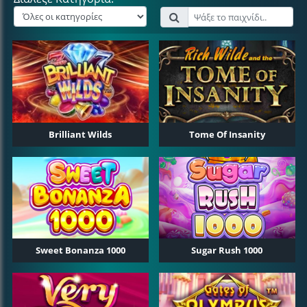
Brilliant Wilds
Tome Of Insanity
Sweet Bonanza 1000
Sugar Rush 1000