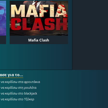
Mafia Clash
ασε για το...
 να κερδίσω στα φρουτάκια
 να κερδίσω στη ρουλέτα
 να κερδίσω στο blackjack
 να κερδίσω στο Τζόκερ