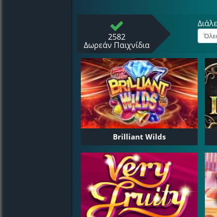
Διάλ
2582
Δωρεάν Παιχνίδια
Brilliant Wilds