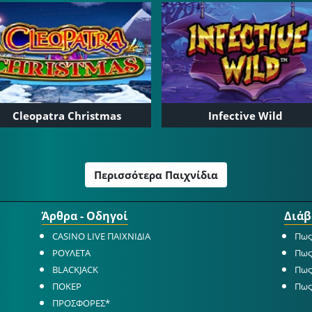
Cleopatra Christmas
Infective Wild
Άρθρα - Οδηγοί
Διάβ
CASINO LIVE ΠΑΙΧΝΙΔΙΑ
Πως
ΡΟΥΛΕΤΑ
Πως
BLACKJACK
Πως
ΠΟΚΕΡ
Πως
ΠΡΟΣΦΟΡΕΣ*