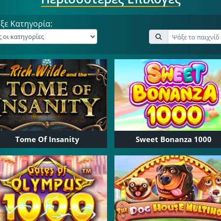
εξε Κατηγορία:
Tome Of Insanity
Sweet Bonanza 1000