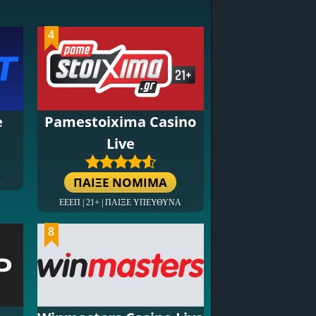
4
e
Pamestoixima Casino
Live
ΠΑΙΞΕ ΝΟΜΙΜΑ
Α
ΕΕΕΠ | 21+ | ΠΑΙΞΕ ΥΠΕΥΘΥΝΑ
8