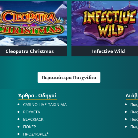
Cleopatra Christmas
Infective Wild
Άρθρα - Οδηγοί
Διάβ
CASINO LIVE ΠΑΙΧΝΙΔΙΑ
Πως
ΡΟΥΛΕΤΑ
Πως
BLACKJACK
Πως
ΠΟΚΕΡ
Πως
ΠΡΟΣΦΟΡΕΣ*