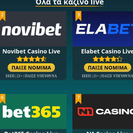
Όλα τα καζίνο live
2
3
Novibet Casino Live
Elabet Casino Liv
ΠΑΙΞΕ ΝΟΜΙΜΑ
ΠΑΙΞΕ ΝΟΜΙΜΑ
ΕΕΕΠ | 21+ | ΠΑΙΞΕ ΥΠΕΥΘΥΝΑ
ΕΕΕΠ | 21+ | ΠΑΙΞΕ ΥΠΕΥΘΥΝ
6
7