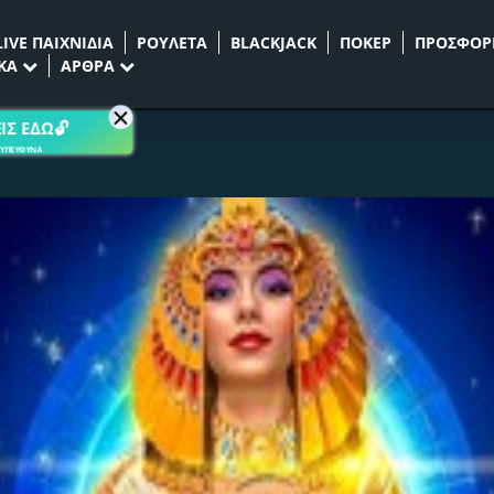
LIVE ΠΑΙΧΝΙΔΙΑ
ΡΟΥΛΕΤΑ
BLACKJACK
ΠΟΚΕΡ
ΠΡΟΣΦΟΡ
ΙΚΑ
ΑΡΘΡΑ
ΙΣ ΕΔΩ🔓
Ε ΥΠΕΥΘΥΝΑ