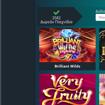
Διάλ
2582
Δωρεάν Παιχνίδια
Brilliant Wilds