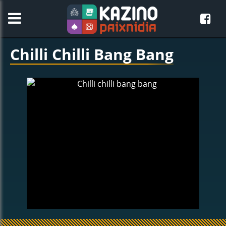
Chilli Chilli Bang Bang