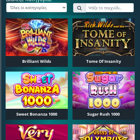
Brilliant Wilds
Tome Of Insanity
Sweet Bonanza 1000
Sugar Rush 1000