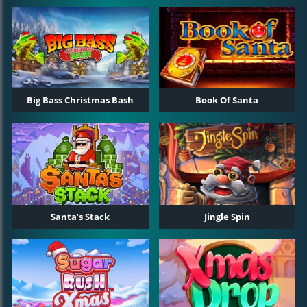
Big Bass Christmas Bash
Book Of Santa
Santa’s Stack
Jingle Spin