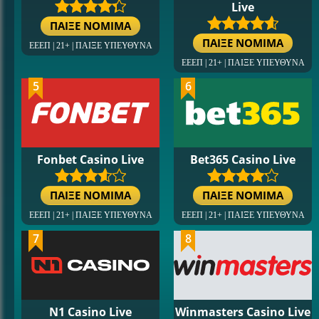
Live
ΠΑΙΞΕ ΝΟΜΙΜΑ
ΠΑΙΞΕ ΝΟΜΙΜΑ
ΕΕΕΠ | 21+ | ΠΑΙΞΕ ΥΠΕΥΘΥΝΑ
ΕΕΕΠ | 21+ | ΠΑΙΞΕ ΥΠΕΥΘΥΝΑ
5
6
Fonbet Casino Live
Bet365 Casino Live
ΠΑΙΞΕ ΝΟΜΙΜΑ
ΠΑΙΞΕ ΝΟΜΙΜΑ
ΕΕΕΠ | 21+ | ΠΑΙΞΕ ΥΠΕΥΘΥΝΑ
ΕΕΕΠ | 21+ | ΠΑΙΞΕ ΥΠΕΥΘΥΝΑ
7
8
N1 Casino Live
Winmasters Casino Live