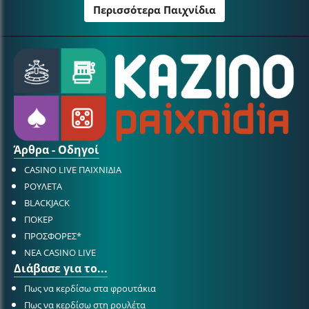
Άρθρα - Οδηγοί
CASINO LIVE ΠΑΙΧΝΙΔΙΑ
ΡΟΥΛΕΤΑ
BLACKJACK
ΠΟΚΕΡ
ΠΡΟΣΦΟΡΕΣ*
ΝΕΑ CASINO LIVE
Διάβασε για το...
Πως να κερδίσω στα φρουτάκια
Πως να κερδίσω στη ρουλέτα