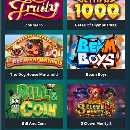
Zoumero
Gates Of Olympus 1000
The Dog House Multihold
Beam Boys
Bill And Coin
3 Clown Monty 2