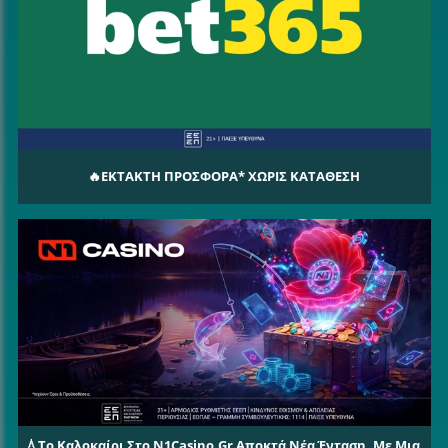
🔥ΕΚΤΑΚΤΗ ΠΡΟΣΦΟΡΑ* ΧΩΡΙΣ ΚΑΤΑΘΕΣΗ
💧Το Καλοκαίρι Στο N1Casino.gr Αποκτά Νέα Ένταση, Με Μια 