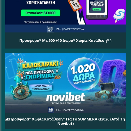
Προσφορά* Με 500 +10 Δώρα* Χωρίς Κατάθεση*⭐
🌊Προσφορά* Χωρίς Κατάθεση* Για Το SUMMERAKI2026 (από Τη 
Novibet)