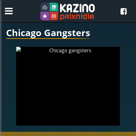
Chicago Gangsters