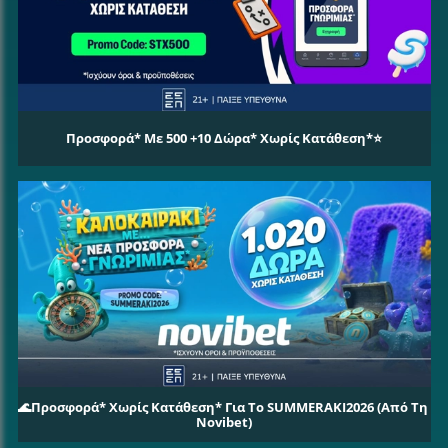
Προσφορά* Με 500 +10 Δώρα* Χωρίς Κατάθεση*⭐
🌊Προσφορά* Χωρίς Κατάθεση* Για Το SUMMERAKI2026 (από Τη 
Novibet)