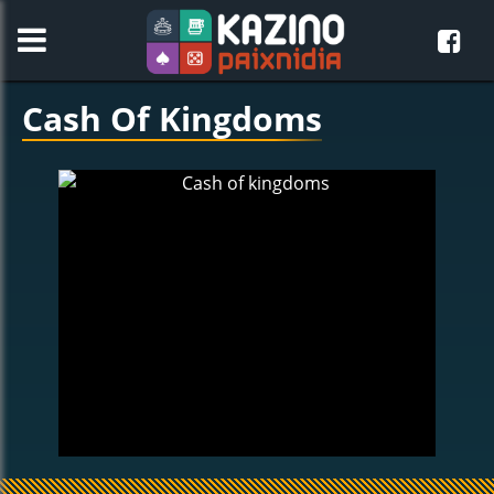
Cash Of Kingdoms