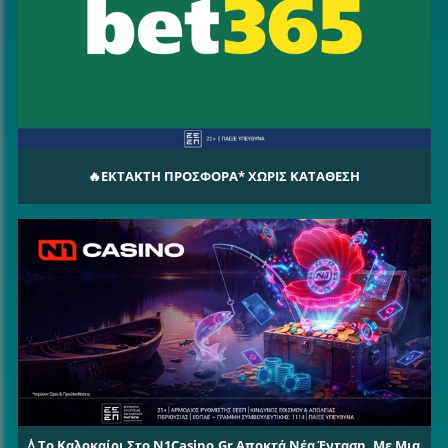
🔥ΕΚΤΑΚΤΗ ΠΡΟΣΦΟΡΑ* ΧΩΡΙΣ ΚΑΤΑΘΕΣΗ
💧Το Καλοκαίρι Στο N1Casino.gr Αποκτά Νέα Ένταση, Με Μια 