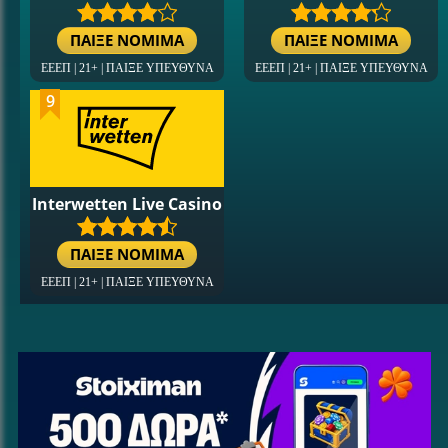
ΠΑΙΞΕ ΝΟΜΙΜΑ
ΠΑΙΞΕ ΝΟΜΙΜΑ
ΕΕΕΠ | 21+ | ΠΑΙΞΕ ΥΠΕΥΘΥΝΑ
ΕΕΕΠ | 21+ | ΠΑΙΞΕ ΥΠΕΥΘΥΝΑ
9
Interwetten Live Casino
ΠΑΙΞΕ ΝΟΜΙΜΑ
ΕΕΕΠ | 21+ | ΠΑΙΞΕ ΥΠΕΥΘΥΝΑ