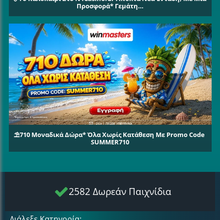
Προσφορά* Γεμάτη…
⛱️710 Μοναδικά Δώρα* Όλα Χωρίς Κατάθεση Με Promo Code 
SUMMER710
2582
Δωρεάν Παιχνίδια
Διάλεξε Κατηγορία: