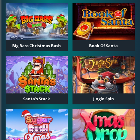
Big Bass Christmas Bash
Book Of Santa
Santa’s Stack
Jingle Spin