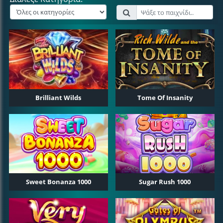
Brilliant Wilds
Tome Of Insanity
Sweet Bonanza 1000
Sugar Rush 1000