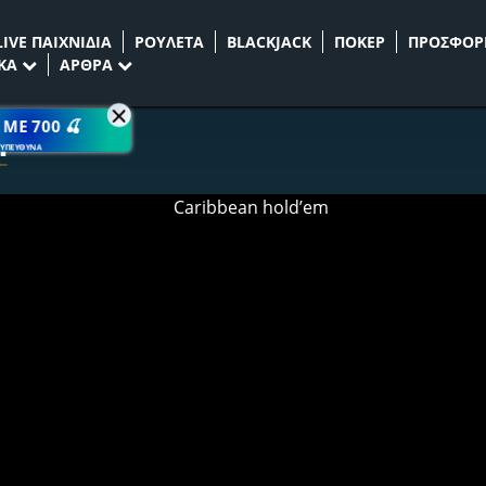
LIVE ΠΑΙΧΝΙΔΙΑ
ΡΟΥΛΕΤΑ
BLACKJACK
ΠΟΚΕΡ
ΠΡΟΣΦΟΡ
ΙΚΑ
ΑΡΘΡΑ
ΜΕ 700 🍒
m
Ε ΥΠΕΥΘΥΝΑ