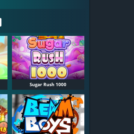
Sugar Rush 1000