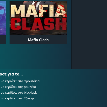
Mafia Clash
ασε για το...
 να κερδίσω στα φρουτάκια
 να κερδίσω στη ρουλέτα
 να κερδίσω στο blackjack
 να κερδίσω στο Τζόκερ