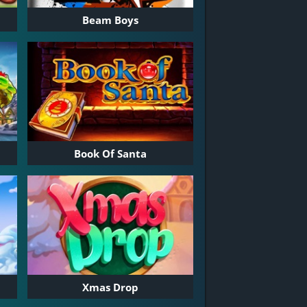
Beam Boys
Book Of Santa
Xmas Drop