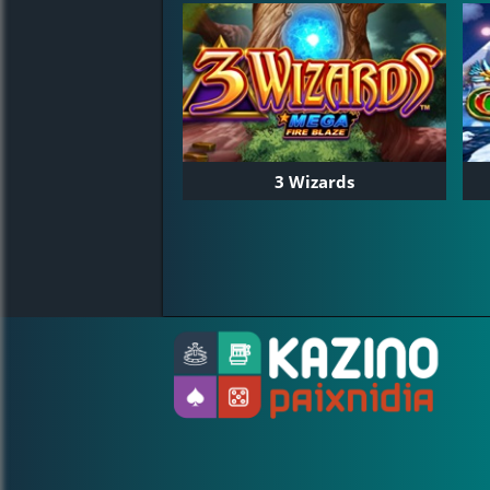
3 Wizards