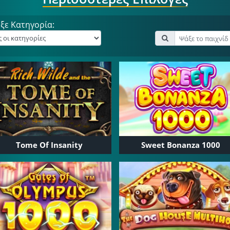
εξε Κατηγορία:
Tome Of Insanity
Sweet Bonanza 1000