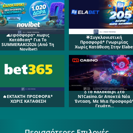
🌊Προσφορά* Χωρίς 
🌟Συγκλονιστική 
Κατάθεση* Για Το 
Προσφορά* Γνωριμίας 
SUMMERAKI2026 (από Τη 
Χωρίς Κατάθεση Στην Elabe
Novibet)
💧Το Καλοκαίρι Στο 
🔥ΕΚΤΑΚΤΗ ΠΡΟΣΦΟΡΑ* 
N1Casino.gr Αποκτά Νέα 
ΧΩΡΙΣ ΚΑΤΑΘΕΣΗ
Ένταση, Με Μια Προσφορά*
Γεμάτη…
Περισσότερες Επιλογές