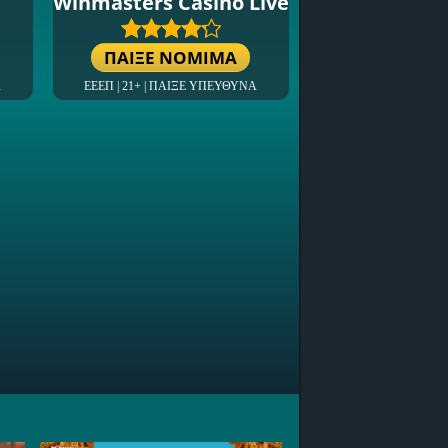
Winmasters Casino Live
ΠΑΙΞΕ ΝΟΜΙΜΑ
Α
ΕΕΕΠ | 21+ | ΠΑΙΞΕ ΥΠΕΥΘΥΝΑ