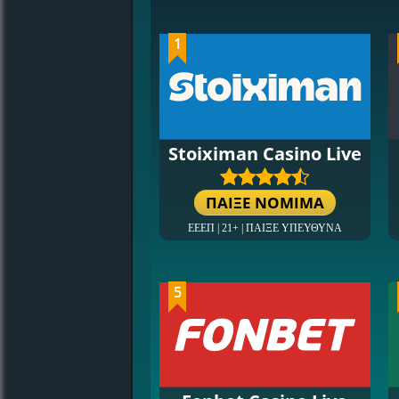
1
Stoiximan Casino Live
ΠΑΙΞΕ ΝΟΜΙΜΑ
ΕΕΕΠ | 21+ | ΠΑΙΞΕ ΥΠΕΥΘΥΝΑ
5