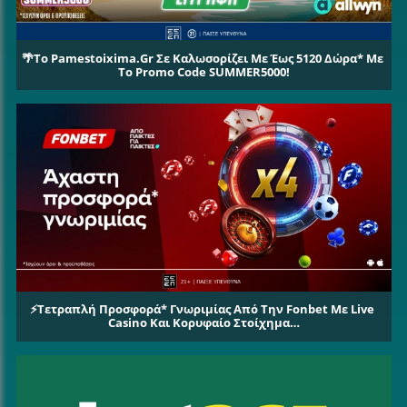
🌴To Pamestoixima.gr Σε Καλωσορίζει Με Έως 5120 Δώρα* Με 
Το Promo Code SUMMER5000!
⚡Τετραπλή Προσφορά* Γνωριμίας Από Την Fonbet Με Live 
Casino Και Κορυφαίο Στοίχημα…