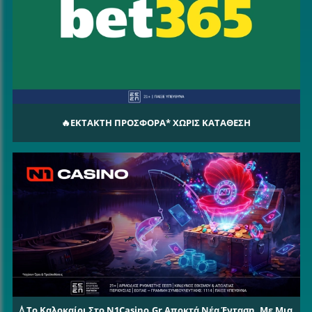
🔥ΕΚΤΑΚΤΗ ΠΡΟΣΦΟΡΑ* ΧΩΡΙΣ ΚΑΤΑΘΕΣΗ
💧Το Καλοκαίρι Στο N1Casino.gr Αποκτά Νέα Ένταση, Με Μια 