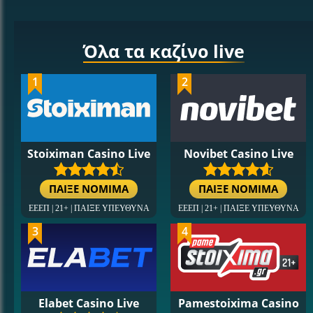
Όλα τα καζίνο live
1
2
Stoiximan Casino Live
Novibet Casino Live
ΠΑΙΞΕ ΝΟΜΙΜΑ
ΠΑΙΞΕ ΝΟΜΙΜΑ
ΕΕΕΠ | 21+ | ΠΑΙΞΕ ΥΠΕΥΘΥΝΑ
ΕΕΕΠ | 21+ | ΠΑΙΞΕ ΥΠΕΥΘΥΝΑ
3
4
Elabet Casino Live
Pamestoixima Casino