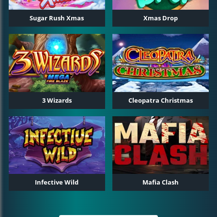
Sugar Rush Xmas
Xmas Drop
3 Wizards
Cleopatra Christmas
Infective Wild
Mafia Clash