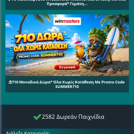
Προσφορά* Γεμάτη…
⛱️710 Μοναδικά Δώρα* Όλα Χωρίς Κατάθεση Με Promo Code 
SUMMER710
2582
Δωρεάν Παιχνίδια
Διάλεξε Κατηγορία: