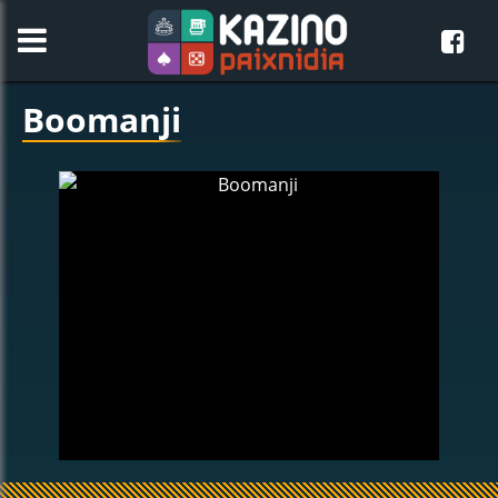
Boomanji