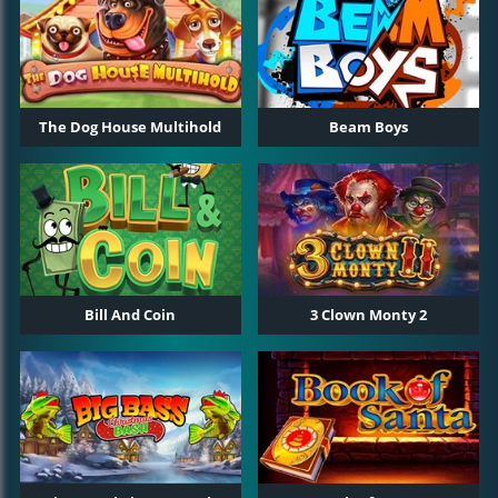
The Dog House Multihold
Beam Boys
Bill And Coin
3 Clown Monty 2