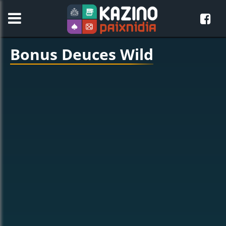
Bonus Deuces Wild