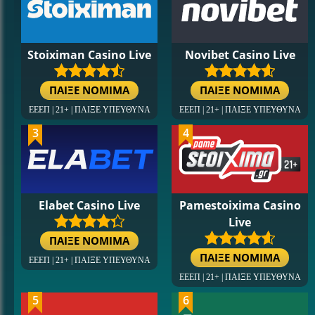
Stoiximan Casino Live
Novibet Casino Live
ΠΑΙΞΕ ΝΟΜΙΜΑ
ΠΑΙΞΕ ΝΟΜΙΜΑ
ΕΕΕΠ | 21+ | ΠΑΙΞΕ ΥΠΕΥΘΥΝΑ
ΕΕΕΠ | 21+ | ΠΑΙΞΕ ΥΠΕΥΘΥΝΑ
3
4
Elabet Casino Live
Pamestoixima Casino
Live
ΠΑΙΞΕ ΝΟΜΙΜΑ
ΠΑΙΞΕ ΝΟΜΙΜΑ
ΕΕΕΠ | 21+ | ΠΑΙΞΕ ΥΠΕΥΘΥΝΑ
ΕΕΕΠ | 21+ | ΠΑΙΞΕ ΥΠΕΥΘΥΝΑ
5
6