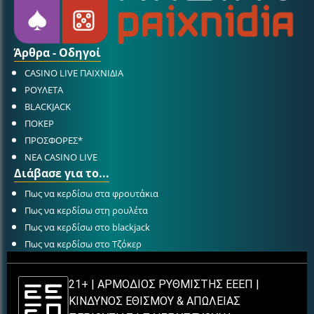
Άρθρα - Οδηγοί
CASINO LIVE ΠΑΙΧΝΙΔΙΑ
ΡΟΥΛΕΤΑ
BLACKJACK
ΠΟΚΕΡ
ΠΡΟΣΦΟΡΕΣ*
ΝΕΑ CASINO LIVE
Διάβασε για το...
Πως να κερδίσω στα φρουτάκια
Πως να κερδίσω στη ρουλέτα
Πως να κερδίσω στο blackjack
Πως να κερδίσω στο Τζόκερ
21+ | ΑΡΜΟΔΙΟΣ ΡΥΘΜΙΣΤΗΣ ΕΕΕΠ |
ΚΙΝΔΥΝΟΣ ΕΘΙΣΜΟΥ & ΑΠΩΛΕΙΑΣ