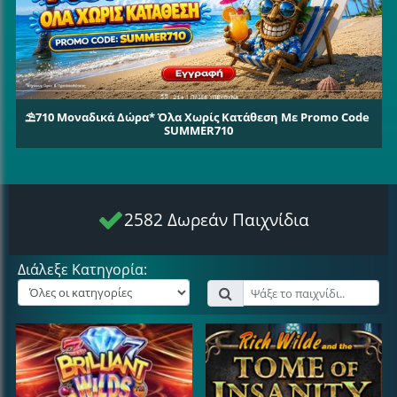
⛱️710 Μοναδικά Δώρα* Όλα Χωρίς Κατάθεση Με Promo Code 
SUMMER710
2582
Δωρεάν Παιχνίδια
Διάλεξε Κατηγορία: