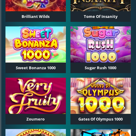
Brilliant Wilds
Tome Of Insanity
Sweet Bonanza 1000
Sugar Rush 1000
Zoumero
Gates Of Olympus 1000